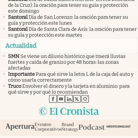
de la Cruz): la oración para tener su guía y protección
este domingo
Santoral
Día de San Lorenzo: la oración para tener su
guía y protección este lunes
Santoral
Día de Santa Clara de Asís: la oración para tener
su guía y protección este martes
Actualidad
SMN
Se viene un diluvio histórico que traerá lluvias
fuertes y caída de granizo por 48 horas: las zonas
afectadas
Importante
Para qué sirve la letra L de la caja del auto y
cómo usarla correctamente
Truco
Envolver el dinero y la tarjeta en aluminio: para
qué sirve y por qué lo recomiendan
abre en nueva pestaña
abre en nueva pestaña
abre en nueva pestaña
abre en nueva pestaña
abre en nueva pestaña