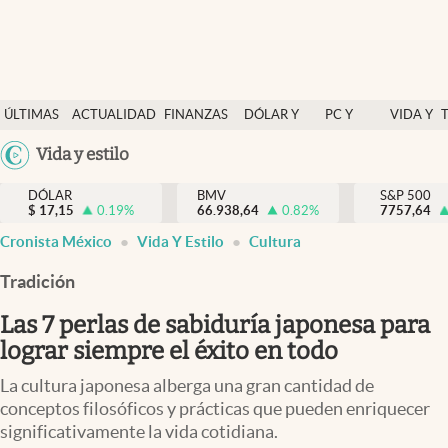
Últimas Noticias
ÚLTIMAS
ACTUALIDAD
FINANZAS
DÓLAR Y
PC Y
VIDA Y
Actualidad
NOTICIAS
Y
MERCADOS
CELULAR
ESTILO
Argentina
Vida y estilo
Finanzas y economía
ECONOMÍA
España
Dólar y mercados
DÓLAR
BMV
S&P 500
$
17,15
0.19
%
66.938,64
0.82
%
México
7757,64
Internacionales
Cronista México
Vida Y Estilo
Cultura
USA
Opinión
Colombia
Tradición
Uruguay
Brand Strategy
Las 7 perlas de sabiduría japonesa para
Pc y celular
lograr siempre el éxito en todo
Vida y estilo
La cultura japonesa alberga una gran cantidad de
conceptos filosóficos y prácticas que pueden enriquecer
Tv
significativamente la vida cotidiana.