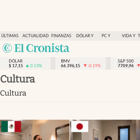
Últimas Noticias
ÚLTIMAS
ACTUALIDAD
FINANZAS
DÓLAR Y
PC Y
VIDA Y
Actualidad
NOTICIAS
Y
MERCADOS
CELULAR
ESTILO
Argentina
Finanzas y economía
ECONOMÍA
España
Dólar y mercados
DÓLAR
BMV
S&P 500
$
17,15
0.13
%
66.396,15
-0.19
%
México
7709,96
Internacionales
USA
cultura
Opinión
Colombia
cultura
Uruguay
Brand Strategy
Pc y celular
Vida y estilo
Tv