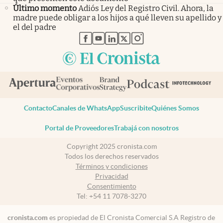
Último momento
Adiós Ley del Registro Civil. Ahora, la
madre puede obligar a los hijos a qué lleven su apellido y
el del padre
abre en nueva pestaña
abre en nueva pestaña
abre en nueva pestaña
abre en nueva pestaña
abre en nueva pestaña
Contacto
Canales de WhatsApp
Suscribite
Quiénes Somos
Portal de Proveedores
Trabajá con nosotros
Copyright 2025 cronista.com
Todos los derechos reservados
Términos y condiciones
Privacidad
Consentimiento
Tel:
+54 11 7078-3270
cronista.com
es propiedad de El Cronista Comercial S.A Registro de