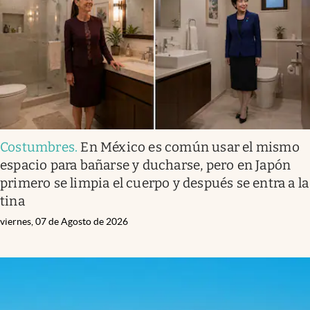
Clima
Espiritualidad
Mediakit
abre en nueva pestaña
México
Costumbres
.
En México es común usar el mismo
espacio para bañarse y ducharse, pero en Japón
primero se limpia el cuerpo y después se entra a la
tina
viernes, 07 de Agosto de 2026