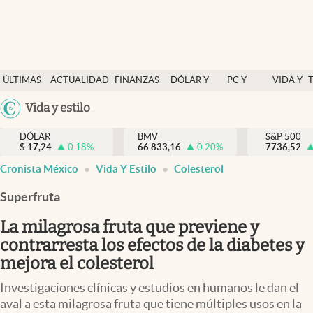
Últimas Noticias
ÚLTIMAS
ACTUALIDAD
FINANZAS
DÓLAR Y
PC Y
VIDA Y
Actualidad
NOTICIAS
Y
MERCADOS
CELULAR
ESTILO
Argentina
Vida y estilo
Finanzas y economía
ECONOMÍA
España
Dólar y mercados
DÓLAR
BMV
S&P 500
$
17,24
0.18
%
66.833,16
0.20
%
México
7736,52
Internacionales
Cronista México
Vida Y Estilo
Colesterol
USA
Opinión
Colombia
Superfruta
Uruguay
Brand Strategy
La milagrosa fruta que previene y
Pc y celular
contrarresta los efectos de la diabetes y
mejora el colesterol
Vida y estilo
Investigaciones clínicas y estudios en humanos le dan el
Tv
aval a esta milagrosa fruta que tiene múltiples usos en la