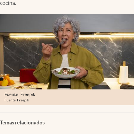
cocina.
Clima
Espiritualidad
Mediakit
abre en nueva pestaña
México
Fuente: Freepik
Fuente: Freepik
Temas relacionados