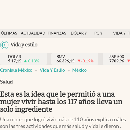
Últimas Noticias
ÚLTIMAS
ACTUALIDAD
FINANZAS
DÓLAR Y
PC Y
VIDA Y
Actualidad
NOTICIAS
Y
MERCADOS
CELULAR
ESTILO
Argentina
Vida y estilo
Finanzas y economía
ECONOMÍA
España
Dólar y mercados
DÓLAR
BMV
S&P 500
$
17,15
0.13
%
66.396,15
-0.19
%
México
7709,96
Internacionales
Cronista México
Vida Y Estilo
México
USA
Opinión
Colombia
Salud
Uruguay
Brand Strategy
Esta es la idea que le permitió a una
Pc y celular
mujer vivir hasta los 117 años: lleva un
solo ingrediente
Vida y estilo
Una mujer que logró vivir más de 110 años explica cuáles
Tv
son las tres actividades que más salud y vida le dieron .