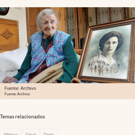
Clima
Espiritualidad
Mediakit
abre en nueva pestaña
México
Fuente: Archivo
Fuente: Archivo
Temas relacionados
México
Salud
Dieta