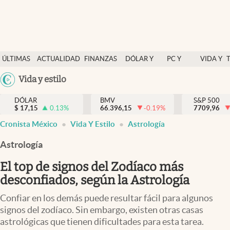
Últimas Noticias
ÚLTIMAS
ACTUALIDAD
FINANZAS
DÓLAR Y
PC Y
VIDA Y
Actualidad
NOTICIAS
Y
MERCADOS
CELULAR
ESTILO
Argentina
Vida y estilo
Finanzas y economía
ECONOMÍA
España
Dólar y mercados
DÓLAR
BMV
S&P 500
$
17,15
0.13
%
66.396,15
-0.19
%
México
7709,96
Internacionales
Cronista México
Vida Y Estilo
Astrología
USA
Opinión
Colombia
Astrología
Uruguay
Brand Strategy
El top de signos del Zodíaco más
Pc y celular
desconfiados, según la Astrología
Vida y estilo
Confiar en los demás puede resultar fácil para algunos
signos del zodíaco. Sin embargo, existen otras casas
Tv
astrológicas que tienen dificultades para esta tarea.