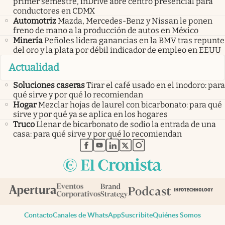
primer semestre, inDrive abre centro presencial para
conductores en CDMX
Automotriz
Mazda, Mercedes-Benz y Nissan le ponen
freno de mano a la producción de autos en México
Minería
Peñoles lidera ganancias en la BMV tras repunte
del oro y la plata por débil indicador de empleo en EEUU
Actualidad
Soluciones caseras
Tirar el café usado en el inodoro: para
qué sirve y por qué lo recomiendan
Hogar
Mezclar hojas de laurel con bicarbonato: para qué
sirve y por qué ya se aplica en los hogares
Truco
Llenar de bicarbonato de sodio la entrada de una
casa: para qué sirve y por qué lo recomiendan
abre en nueva pestaña
abre en nueva pestaña
abre en nueva pestaña
abre en nueva pestaña
abre en nueva pestaña
Contacto
Canales de WhatsApp
Suscribite
Quiénes Somos