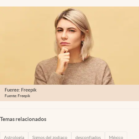
Clima
Espiritualidad
Mediakit
abre en nueva pestaña
México
Fuente: Freepik
Fuente: Freepik
Temas relacionados
Astrología
Signos del zodiaco
desconfiados
México