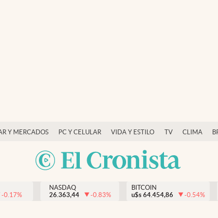
AR Y MERCADOS
PC Y CELULAR
VIDA Y ESTILO
TV
CLIMA
B
NASDAQ
BITCOIN
-0.17
%
26.363,44
-0.83
%
u$s
64.454,86
-0.54
%