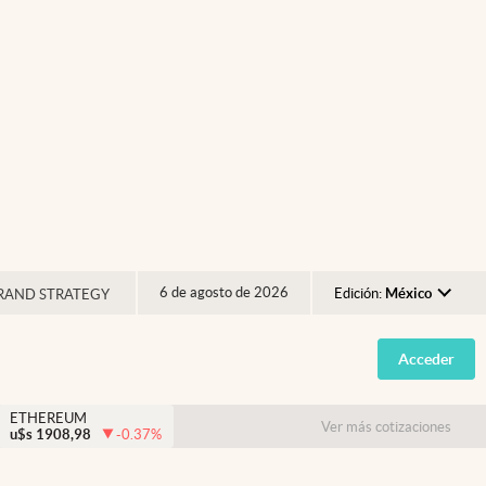
6 de agosto de 2026
Edición:
México
RAND STRATEGY
Argentina
Acceder
España
México
ETHEREUM
Ver más cotizaciones
u$s
1908,98
-0.37
%
USA
Colombia