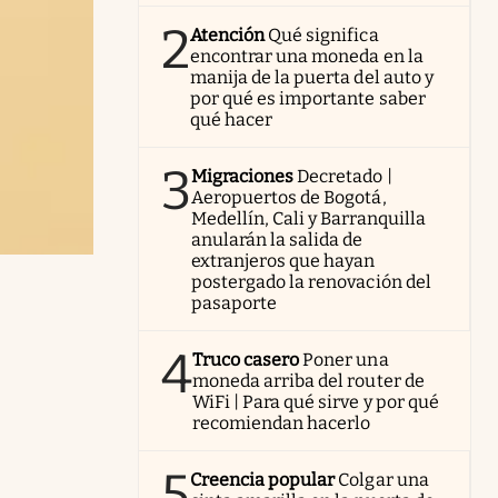
2
Atención
Qué significa
encontrar una moneda en la
manija de la puerta del auto y
por qué es importante saber
qué hacer
3
Migraciones
Decretado |
Aeropuertos de Bogotá,
Medellín, Cali y Barranquilla
anularán la salida de
extranjeros que hayan
postergado la renovación del
pasaporte
4
Truco casero
Poner una
moneda arriba del router de
WiFi | Para qué sirve y por qué
recomiendan hacerlo
5
Creencia popular
Colgar una