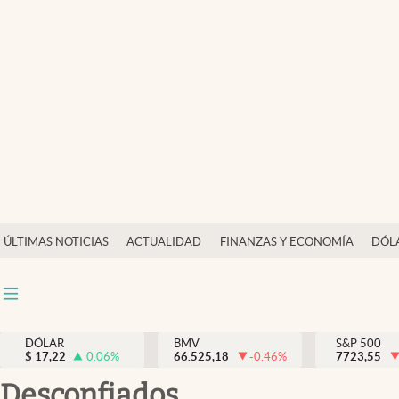
Últimas Noticias
Actualidad
Finanzas y economía
Dólar y mercados
Internacionales
Opinión
ÚLTIMAS NOTICIAS
ACTUALIDAD
FINANZAS Y ECONOMÍA
DÓL
Brand Strategy
Pc y celular
Vida y estilo
DÓLAR
BMV
S&P 500
$
17,22
0.06
%
66.525,18
-0.46
%
7723,55
Tv
desconfiados