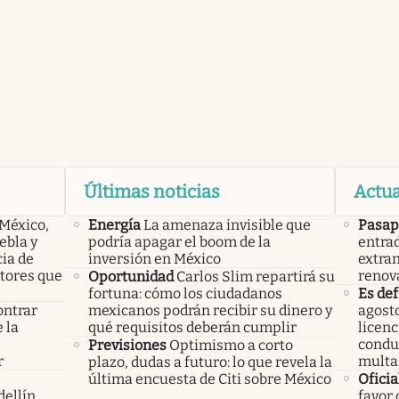
Últimas noticias
Actua
 México,
Energía
La amenaza invisible que
Pasap
ebla y
podría apagar el boom de la
entrad
cia de
inversión en México
extran
ctores que
renov
Oportunidad
Carlos Slim repartirá su
fortuna: cómo los ciudadanos
Es def
ontrar
mexicanos podrán recibir su dinero y
agosto
 la
qué requisitos deberán cumplir
licenc
s
condu
Previsiones
Optimismo a corto
r
multa
plazo, dudas a futuro: lo que revela la
última encuesta de Citi sobre México
Oficia
ellín,
favor 