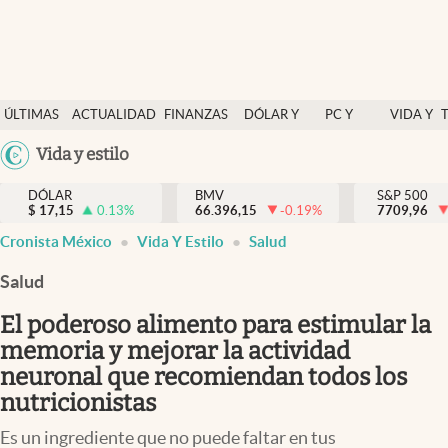
Últimas Noticias
ÚLTIMAS
ACTUALIDAD
FINANZAS
DÓLAR Y
PC Y
VIDA Y
Actualidad
NOTICIAS
Y
MERCADOS
CELULAR
ESTILO
Argentina
Vida y estilo
Finanzas y economía
ECONOMÍA
España
Dólar y mercados
DÓLAR
BMV
S&P 500
$
17,15
0.13
%
66.396,15
-0.19
%
México
7709,96
Internacionales
Cronista México
Vida Y Estilo
Salud
USA
Opinión
Colombia
Salud
Uruguay
Brand Strategy
El poderoso alimento para estimular la
Pc y celular
memoria y mejorar la actividad
neuronal que recomiendan todos los
Vida y estilo
nutricionistas
Tv
Es un ingrediente que no puede faltar en tus