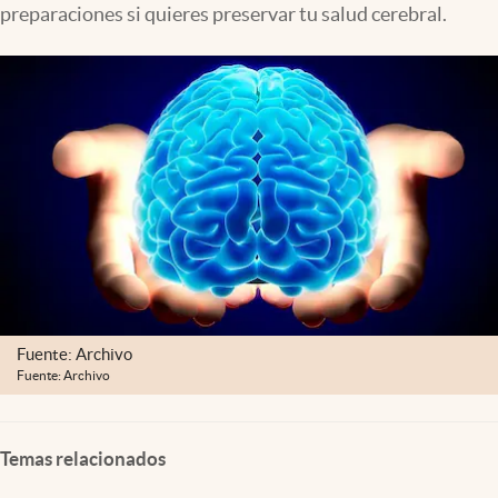
preparaciones si quieres preservar tu salud cerebral.
Clima
Espiritualidad
Mediakit
abre en nueva pestaña
México
Fuente: Archivo
Fuente: Archivo
Temas relacionados