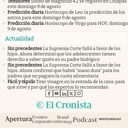
Temblores
Sismo de magnitud 4.2 se registró en Chiapas
este domingo 9 de agosto
Predicción diaria
Horóscopo de Leo: la predicción de los
astros para este domingo 9 de agosto
Predicción diaria
Horóscopo de Virgo para HOY, domingo
9 de agosto
Actualidad
Sin precedentes
La Suprema Corte falló a favor de los
hijos. Ahora determinó que los adolescentes tienen
derecho a saber quién es su padre biológico
Sin precedentes
La Suprema Corte falló a favor de los
hijos. Ahora confirmó que habrá “mano dura” para los
padres que no paguen la cuota alimentaria
Fácil y rápido
Tirar vinagre en la entrada de la casa: para
qué sirve y por qué los expertos lo recomiendan
abre en nueva pestaña
abre en nueva pestaña
abre en nueva pestaña
abre en nueva pestaña
abre en nueva pestaña