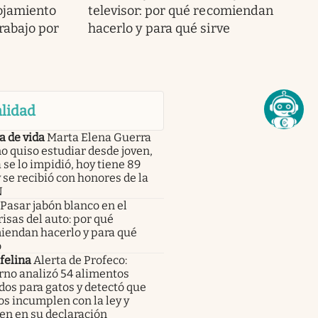
ojamiento
televisor: por qué recomiendan
trabajo por
hacerlo y para qué sirve
lidad
a de vida
Marta Elena Guerra
o quiso estudiar desde joven,
a se lo impidió, hoy tiene 89
 se recibió con honores de la
N
Pasar jabón blanco en el
isas del auto: por qué
iendan hacerlo y para qué
o
felina
Alerta de Profeco:
rno analizó 54 alimentos
os para gatos y detectó que
s incumplen con la ley y
en en su declaración