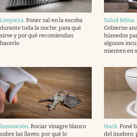
Limpieza
.
Poner sal en la escoba
Salud felina
.
durante toda la noche: para qué
Gobierno ana
sirve y por qué recomiendan
húmedos par
hacerlo
algunos incu
mienten en s
Innovación
.
Rociar vinagre blanco
Hack
.
Poné b
sobre las llaves: por qué lo
del inodoro: 