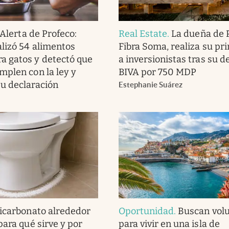
Alerta de Profeco:
Real Estate
.
La dueña de P
lizó 54 alimentos
Fibra Soma, realiza su pr
a gatos y detectó que
a inversionistas tras su d
mplen con la ley y
BIVA por 750 MDP
u declaración
Estephanie Suárez
icarbonato alrededor
Oportunidad
.
Buscan volu
para qué sirve y por
para vivir en una isla de