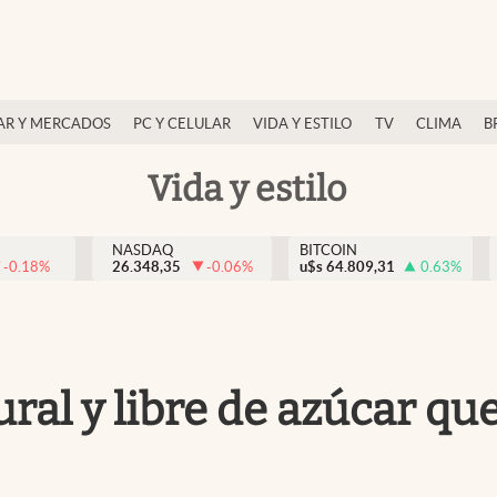
AR Y MERCADOS
PC Y CELULAR
VIDA Y ESTILO
TV
CLIMA
B
Vida y estilo
NASDAQ
BITCOIN
-0.18
%
26.348,35
-0.06
%
u$s
64.809,31
0.63
%
ral y libre de azúcar qu