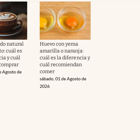
ado natural
Huevo con yema
to: cuál es
amarilla o naranja:
cia y cuál
cuál es la diferencia y
 comprar
cuál recomiendan
comer
e Agosto de
sábado, 01 de Agosto de
2026