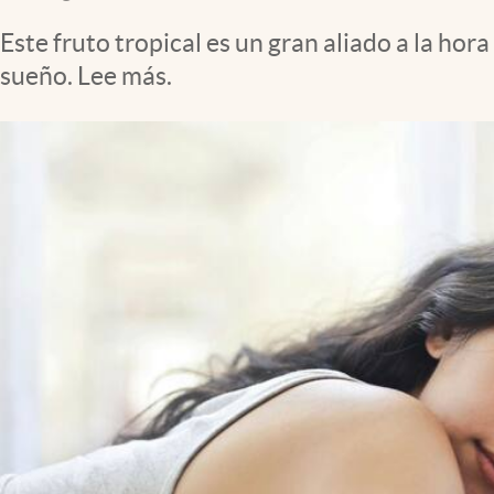
Clima
Este fruto tropical es un gran aliado a la ho
Espiritualidad
sueño. Lee más.
Mediakit
abre en nueva pestaña