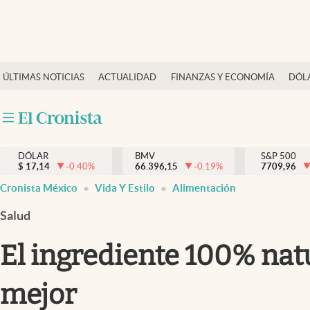
Últimas Noticias
ÚLTIMAS NOTICIAS
ACTUALIDAD
FINANZAS Y ECONOMÍA
DÓL
Actualidad
Finanzas y economía
Dólar y mercados
DÓLAR
BMV
S&P 500
Internacionales
$
17,14
-0.40
%
66.396,15
-0.19
%
7709,96
Opinión
Cronista México
Vida Y Estilo
Alimentación
Brand Strategy
Salud
Pc y celular
El ingrediente 100% natu
Vida y estilo
mejor
Tv