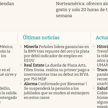
miendan
Norteamérica: ofrecen al
gratis y solo 20 horas de 
semana
Últimas noticias
Actua
 México,
Minería
Peñoles lidera ganancias en
Hitori
rán la
la BMV tras repunte del oro y la plata
Treviñ
 los
por débil indicador de empleo en
la vid
EEUU
años y
UMA
Real Estate
La dueña de Plaza Artz,
 en el
Fibra Soma, realiza su primer pago a
Truco
ué sirve y
inversionistas tras su debut en BIVA
parabr
por 750 MDP
recom
usarl
Alarma
Confirmado por Bienestar |
ellín,
Se suspenderá la pensión a los
Salud 
 la salida
jubilados que se muden al extranjero
Gobie
ostergado
en estos casos
húmed
e
alguno
mient