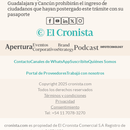
Guadalajara y Cancún prohibirán el ingreso de
ciudadanos que hayan postergado este trámite con su
pasaporte
abre en nueva pestaña
abre en nueva pestaña
abre en nueva pestaña
abre en nueva pestaña
abre en nueva pestaña
Contacto
Canales de WhatsApp
Suscribite
Quiénes Somos
Portal de Proveedores
Trabajá con nosotros
Copyright 2025 cronista.com
Todos los derechos reservados
Términos y condiciones
Privacidad
Consentimiento
Tel:
+54 11 7078-3270
cronista.com
es propiedad de El Cronista Comercial S.A Registro de