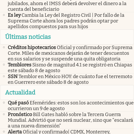
jubilados, ahora el IMSS deberá devolver el dinero a la
cuenta del beneficiario
Es ley
Cambia la Ley del Registro Civil | Por fallo de la
Suprema Corte ahora los padres podrán optar por
apellidos compuestos para sus hijos
Últimas noticias
Créditos hipotecarios
Oficial y confirmado por Suprema
Corte. Miles de mexicanos dejarán de tener descuentos
en sus salarios y se suspende una quita obligatoria
Temblores
Sismo de magnitud 4.1 se registró en Chiapas
este sábado 8 de agosto
SSN
Temblor en México HOY: de cuánto fue el terremoto
en Guerrero este sábado 8 de agosto
Actualidad
Qué pasó
Efemérides: estos son los acontecimientos que
ocurrieron un 9 de agosto
Pronóstico
Bill Gates habló sobre la Tercera Guerra
Mundial. Advirtió que no será nuclear, sino que “escalará
a una nueva dimensión”
Alerta
Oficial y confirmado| CDMX, Monterrey,