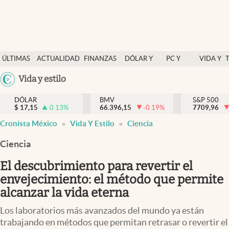
Últimas Noticias
ÚLTIMAS
ACTUALIDAD
FINANZAS
DÓLAR Y
PC Y
VIDA Y
Actualidad
NOTICIAS
Y
MERCADOS
CELULAR
ESTILO
Argentina
Vida y estilo
Finanzas y economía
ECONOMÍA
España
Dólar y mercados
DÓLAR
BMV
S&P 500
$
17,15
0.13
%
66.396,15
-0.19
%
México
7709,96
Internacionales
Cronista México
Vida Y Estilo
Ciencia
USA
Opinión
Colombia
Ciencia
Uruguay
Brand Strategy
El descubrimiento para revertir el
Pc y celular
envejecimiento: el método que permite
alcanzar la vida eterna
Vida y estilo
Los laboratorios más avanzados del mundo ya están
Tv
trabajando en métodos que permitan retrasar o revertir el