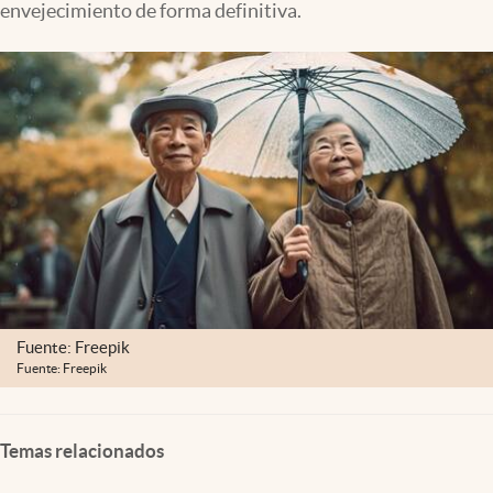
envejecimiento de forma definitiva.
Clima
Espiritualidad
Mediakit
abre en nueva pestaña
México
Fuente: Freepik
Fuente: Freepik
Temas relacionados