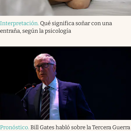
Interpretación
.
Qué significa soñar con una
entraña, según la psicología
Pronóstico
.
Bill Gates habló sobre la Tercera Guerra