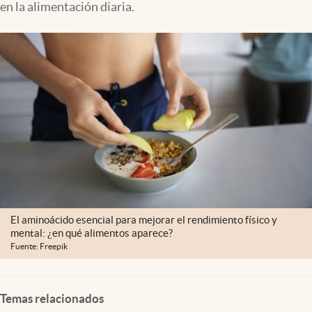
en la alimentación diaria.
Clima
Espiritualidad
Mediakit
abre en nueva pestaña
México
El aminoácido esencial para mejorar el rendimiento físico y
mental: ¿en qué alimentos aparece?
Fuente: Freepik
Temas relacionados