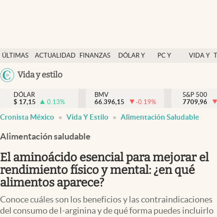
Últimas Noticias
ÚLTIMAS
ACTUALIDAD
FINANZAS
DÓLAR Y
PC Y
VIDA Y
Actualidad
NOTICIAS
Y
MERCADOS
CELULAR
ESTILO
Argentina
Vida y estilo
Finanzas y economía
ECONOMÍA
España
Dólar y mercados
DÓLAR
BMV
S&P 500
$
17,15
0.13
%
66.396,15
-0.19
%
México
7709,96
Internacionales
Cronista México
Vida Y Estilo
Alimentación Saludable
USA
Opinión
Colombia
Alimentación saludable
Uruguay
Brand Strategy
El aminoácido esencial para mejorar el
Pc y celular
rendimiento físico y mental: ¿en qué
alimentos aparece?
Vida y estilo
Conoce cuáles son los beneficios y las contraindicaciones
Tv
del consumo de l-arginina y de qué forma puedes incluirlo