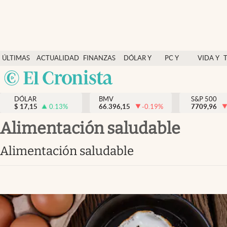
Últimas Noticias
ÚLTIMAS
ACTUALIDAD
FINANZAS
DÓLAR Y
PC Y
VIDA Y
Actualidad
NOTICIAS
Y
MERCADOS
CELULAR
ESTILO
Argentina
Finanzas y economía
ECONOMÍA
España
Dólar y mercados
DÓLAR
BMV
S&P 500
$
17,15
0.13
%
66.396,15
-0.19
%
México
7709,96
Internacionales
USA
alimentación saludable
Opinión
Colombia
alimentación saludable
Uruguay
Brand Strategy
Pc y celular
Vida y estilo
Tv