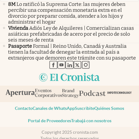
8M
Lo ratificó la Suprema Corte: las mujeres deben
percibir una compensación monetaria extra en el
divorcio por preparar comida, atender a los hijos y
administrar el hogar
Vivienda
Adiós Ley de Alquileres | Comercializan casas
asiáticas prefabricadas de acero por el precio de solo
seis meses de renta
Pasaporte
Formal | Reino Unido, Canadá y Australia
tienen la facultad de denegar la entrada al país a
extranjeros que demoren este trámite con su pasaporte
abre en nueva pestaña
abre en nueva pestaña
abre en nueva pestaña
abre en nueva pestaña
abre en nueva pestaña
Contacto
Canales de WhatsApp
Suscribite
Quiénes Somos
Portal de Proveedores
Trabajá con nosotros
Copyright 2025 cronista.com
Todos los derechos reservados