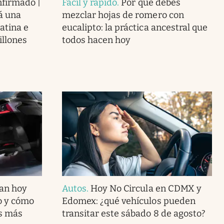
nfirmado |
Fácil y rápido
.
Por qué debes
á una
mezclar hojas de romero con
atina e
eucalipto: la práctica ancestral que
illones
todos hacen hoy
can hoy
Autos
.
Hoy No Circula en CDMX y
o y cómo
Edomex: ¿qué vehículos pueden
s más
transitar este sábado 8 de agosto?