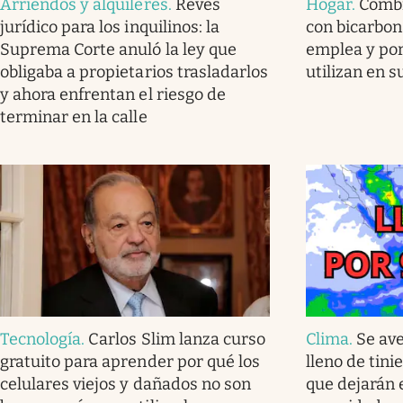
Arriendos y alquileres
.
Revés
Hogar
.
Combi
jurídico para los inquilinos: la
con bicarbon
Suprema Corte anuló la ley que
emplea y por
obligaba a propietarios trasladarlos
utilizan en 
y ahora enfrentan el riesgo de
terminar en la calle
Tecnología
.
Carlos Slim lanza curso
Clima
.
Se av
gratuito para aprender por qué los
lleno de tini
celulares viejos y dañados no son
que dejarán 