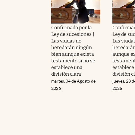
Confirmado por la
Confirmad
Ley de sucesiones |
Ley de suc
Las viudas no
Las viuda
heredarán ningún
heredarán
bien aunque exista
aunque ex
testamento si no se
testament
establece una
establece
división clara
división c
martes, 04 de Agosto de
jueves, 23 d
2026
2026