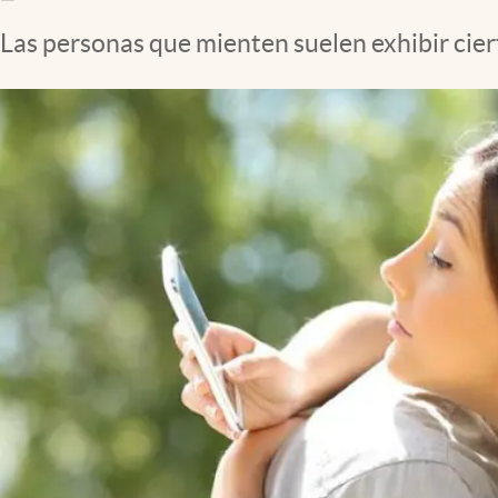
Clima
Las personas que mienten suelen exhibir cie
Espiritualidad
Mediakit
abre en nueva pestaña