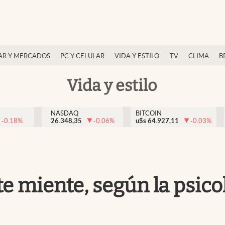
AR Y MERCADOS
PC Y CELULAR
VIDA Y ESTILO
TV
CLIMA
B
Vida y estilo
NASDAQ
BITCOIN
-0.18
%
26.348,35
-0.06
%
u$s
64.927,11
-0.03
%
e miente, según la psicol