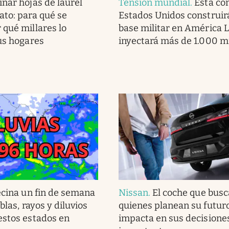
nar hojas de laurel
Tensión mundial
.
Está co
ato: para qué se
Estados Unidos construir
 qué millares lo
base militar en América L
sus hogares
inyectará más de 1.000 m
ecina un fin de semana
Nissan
.
El coche que bus
eblas, rayos y diluvios
quienes planean su futur
estos estados en
impacta en sus decisione