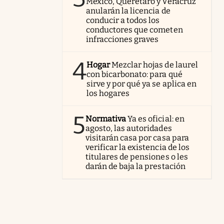
México, Querétaro y Veracruz
anularán la licencia de
conducir a todos los
conductores que cometen
infracciones graves
4
Hogar
Mezclar hojas de laurel
con bicarbonato: para qué
sirve y por qué ya se aplica en
los hogares
5
Normativa
Ya es oficial: en
agosto, las autoridades
visitarán casa por casa para
verificar la existencia de los
titulares de pensiones o les
darán de baja la prestación