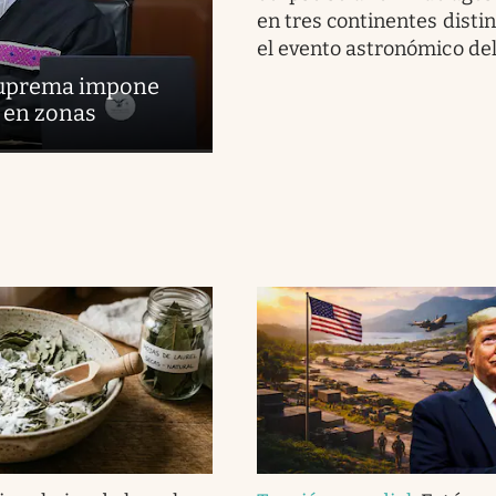
en tres continentes distin
el evento astronómico de
 Suprema impone
s en zonas