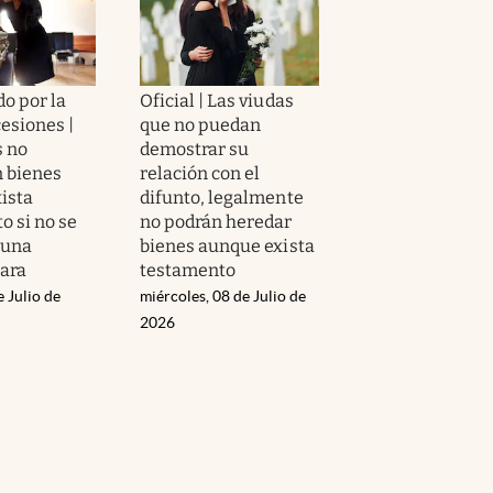
o por la
Oficial | Las viudas
esiones |
que no puedan
s no
demostrar su
 bienes
relación con el
ista
difunto, legalmente
o si no se
no podrán heredar
 una
bienes aunque exista
lara
testamento
e Julio de
miércoles, 08 de Julio de
2026