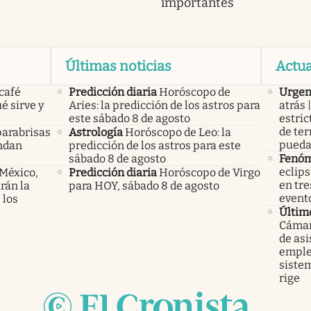
importantes
Últimas noticias
Actua
 café
Predicción diaria
Horóscopo de
Urgen
é sirve y
Aries: la predicción de los astros para
atrás
este sábado 8 de agosto
estric
de ter
parabrisas
Astrología
Horóscopo de Leo: la
pueda
endan
predicción de los astros para este
sábado 8 de agosto
Fenó
eclips
 México,
Predicción diaria
Horóscopo de Virgo
en tre
rán la
para HOY, sábado 8 de agosto
event
 los
Últim
Cámara
de asi
emple
sistem
rige