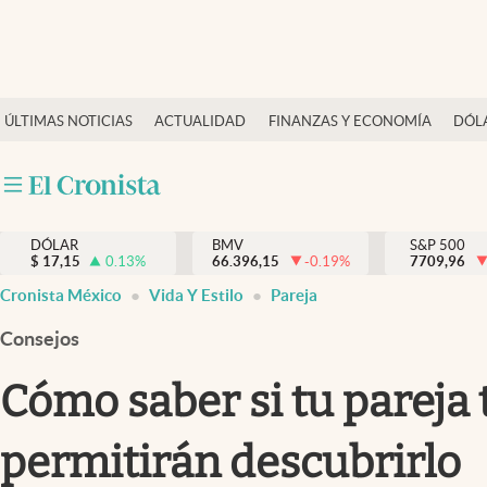
Últimas Noticias
ÚLTIMAS NOTICIAS
ACTUALIDAD
FINANZAS Y ECONOMÍA
DÓL
Actualidad
Finanzas y economía
Dólar y mercados
DÓLAR
BMV
S&P 500
Internacionales
$
17,15
0.13
%
66.396,15
-0.19
%
7709,96
Opinión
Cronista México
Vida Y Estilo
Pareja
Brand Strategy
Consejos
Pc y celular
Cómo saber si tu pareja t
Vida y estilo
permitirán descubrirlo
Tv