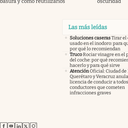
basura y cómo reutilizarlos
oscuridad
Las más leídas
Soluciones caseras
Tirar el
usado en el inodoro: para qu
por qué lo recomiendan
Truco
Rociar vinagre en el 
del coche: por qué recomi
hacerlo y para qué sirve
Atención
Oficial: Ciudad de
Querétaro y Veracruz anula
licencia de conducir a todos
conductores que cometen
infracciones graves
abre en nueva pestaña
abre en nueva pestaña
abre en nueva pestaña
abre en nueva pestaña
abre en nueva pestaña