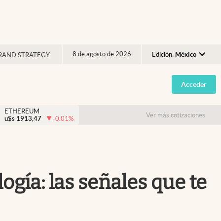
8 de agosto de 2026
Edición:
México
RAND STRATEGY
Argentina
Acceder
España
México
ETHEREUM
Ver más cotizaciones
u$s
1913,47
-0.01
%
USA
Colombia
Uruguay
ogía: las señales que te