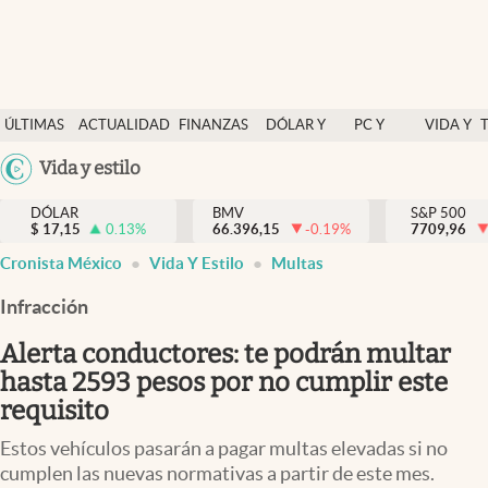
Últimas Noticias
ÚLTIMAS
ACTUALIDAD
FINANZAS
DÓLAR Y
PC Y
VIDA Y
Actualidad
NOTICIAS
Y
MERCADOS
CELULAR
ESTILO
Argentina
Vida y estilo
Finanzas y economía
ECONOMÍA
España
Dólar y mercados
DÓLAR
BMV
S&P 500
$
17,15
0.13
%
66.396,15
-0.19
%
México
7709,96
Internacionales
Cronista México
Vida Y Estilo
Multas
USA
Opinión
Colombia
Infracción
Uruguay
Brand Strategy
Alerta conductores: te podrán multar
Pc y celular
hasta 2593 pesos por no cumplir este
requisito
Vida y estilo
Estos vehículos pasarán a pagar multas elevadas si no
Tv
cumplen las nuevas normativas a partir de este mes.