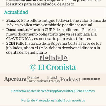
los astros para este sábado 8 de agosto
Actualidad
Banxico
Este billete antiguo todavía tiene valor: Banco de
México explica cómo cambiarlo por dinero actual
Documentos
Murió la CURP de la billetera | Este es el
nuevo documento obligatorio que ya reemplaza a la
CLAVE ÚNICA y es necesario para estos trámites
SCJN
Fallo histórico de la Suprema Corte a favor de los
jubilados, ahora el IMSS deberá devolver el dinero a la
cuenta del beneficiario
abre en nueva pestaña
abre en nueva pestaña
abre en nueva pestaña
abre en nueva pestaña
abre en nueva pestaña
Contacto
Canales de WhatsApp
Suscribite
Quiénes Somos
Portal de Proveedores
Trabajá con nosotros