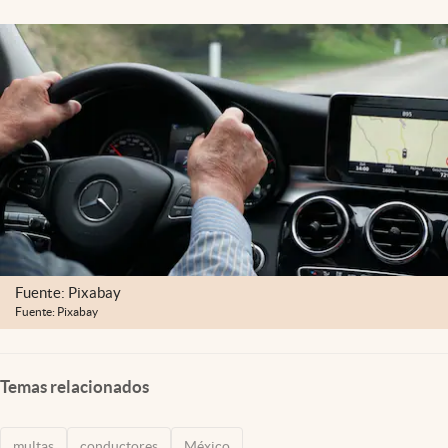
Clima
Espiritualidad
Mediakit
abre en nueva pestaña
México
Fuente: Pixabay
Fuente: Pixabay
Temas relacionados
multas
conductores
México