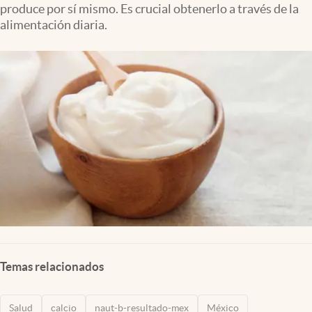
produce por sí mismo. Es crucial obtenerlo a través de la
Clima
alimentación diaria.
Espiritualidad
Mediakit
abre en nueva pestaña
México
Temas relacionados
Salud
calcio
naut-b-resultado-mex
México