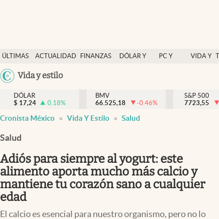
Últimas Noticias
ÚLTIMAS
ACTUALIDAD
FINANZAS
DÓLAR Y
PC Y
VIDA Y
Actualidad
NOTICIAS
Y
MERCADOS
CELULAR
ESTILO
Argentina
Vida y estilo
Finanzas y economía
ECONOMÍA
España
Dólar y mercados
DÓLAR
BMV
S&P 500
$
17,24
0.18
%
66.525,18
-0.46
%
México
7723,55
Internacionales
Cronista México
Vida Y Estilo
Salud
USA
Opinión
Colombia
Salud
Uruguay
Brand Strategy
Adiós para siempre al yogurt: este
Pc y celular
alimento aporta mucho más calcio y
mantiene tu corazón sano a cualquier
Vida y estilo
edad
Tv
El calcio es esencial para nuestro organismo, pero no lo