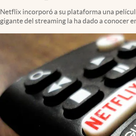
Clima
Netflix incorporó a su plataforma una pelícu
Espiritualidad
gigante del streaming la ha dado a conocer e
Mediakit
abre en nueva pestaña