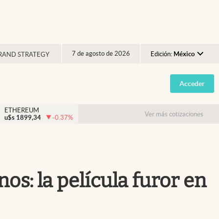
7 de agosto de 2026
Edición:
México
RAND STRATEGY
Argentina
Acceder
España
México
ETHEREUM
Ver más cotizaciones
u$s
1899,34
-0.37
%
USA
Colombia
Uruguay
s: la película furor en