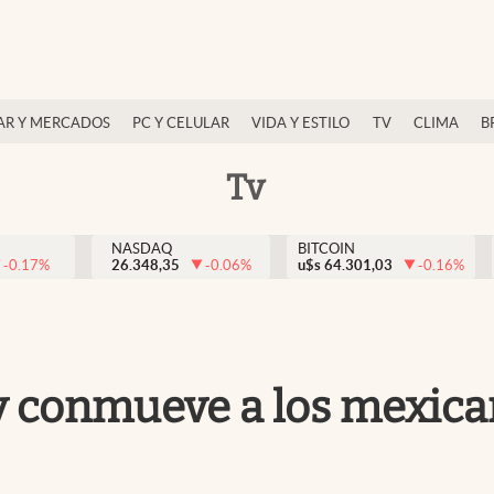
AR Y MERCADOS
PC Y CELULAR
VIDA Y ESTILO
TV
CLIMA
B
Tv
NASDAQ
BITCOIN
-0.17
%
26.348,35
-0.06
%
u$s
64.301,03
-0.16
%
 conmueve a los mexicano