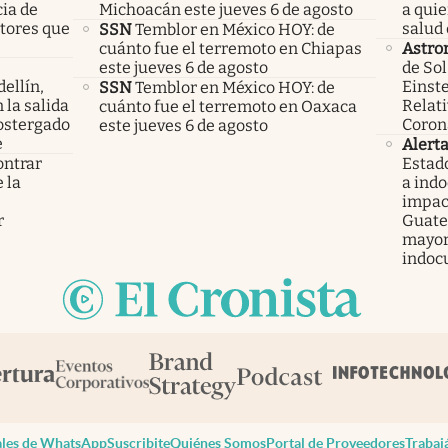
cia de
Michoacán este jueves 6 de agosto
a qui
ctores que
salud 
SSN
Temblor en México HOY: de
cuánto fue el terremoto en Chiapas
Astro
este jueves 6 de agosto
de Sol
ellín,
Einste
SSN
Temblor en México HOY: de
 la salida
Relati
cuánto fue el terremoto en Oaxaca
ostergado
Coron
este jueves 6 de agosto
e
Alert
ontrar
Estad
 la
a ind
s
impac
r
Guatem
mayor
indoc
les de WhatsApp
Suscribite
Quiénes Somos
Portal de Proveedores
Trabaj