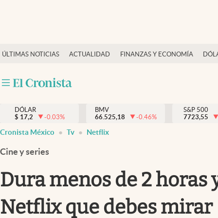
Últimas Noticias
ÚLTIMAS NOTICIAS
ACTUALIDAD
FINANZAS Y ECONOMÍA
DÓL
Actualidad
Finanzas y economía
Dólar y mercados
DÓLAR
BMV
S&P 500
Internacionales
$
17,2
-0.03
%
66.525,18
-0.46
%
7723,55
Opinión
Cronista México
Tv
Netflix
Brand Strategy
Cine y series
Pc y celular
Dura menos de 2 horas y
Vida y estilo
Netflix que debes mirar
Tv