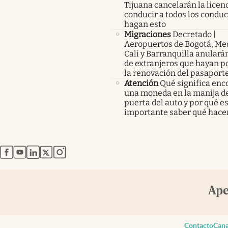
Tijuana cancelarán la licen
conducir a todos los condu
hagan esto
Migraciones
Decretado |
Aeropuertos de Bogotá, Med
Cali y Barranquilla anularán
de extranjeros que hayan p
la renovación del pasaport
Atención
Qué significa enc
una moneda en la manija de
puerta del auto y por qué e
importante saber qué hace
abre en nueva pestaña
abre en nueva pestaña
abre en nueva pestaña
abre en nueva pestaña
abre en nueva pestaña
Contacto
Cana