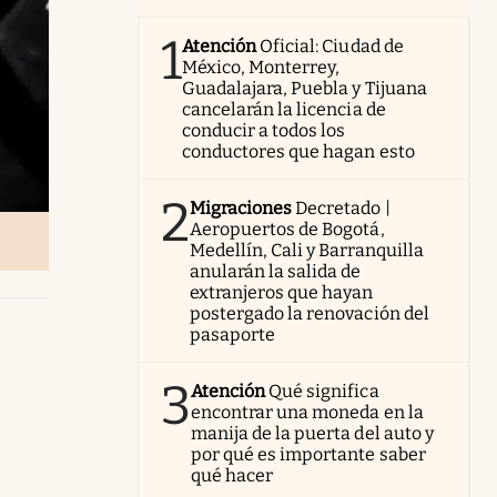
1
Atención
Oficial: Ciudad de
México, Monterrey,
Guadalajara, Puebla y Tijuana
cancelarán la licencia de
conducir a todos los
conductores que hagan esto
2
Migraciones
Decretado |
Aeropuertos de Bogotá,
Medellín, Cali y Barranquilla
anularán la salida de
extranjeros que hayan
postergado la renovación del
pasaporte
3
Atención
Qué significa
encontrar una moneda en la
manija de la puerta del auto y
por qué es importante saber
qué hacer