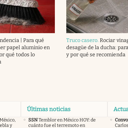
endencia | Para qué
Truco casero
.
Rociar vina
er papel aluminio en
desagüe de la ducha: para
or qué todos lo
y por qué se recomienda
n
Últimas noticias
Actua
 México,
SSN
Temblor en México HOY: de
Convo
ebla y
cuánto fue el terremoto en
Carlos