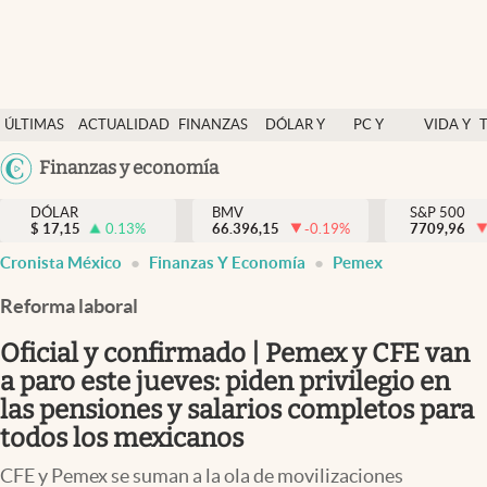
Últimas Noticias
ÚLTIMAS
ACTUALIDAD
FINANZAS
DÓLAR Y
PC Y
VIDA Y
Actualidad
NOTICIAS
Y
MERCADOS
CELULAR
ESTILO
Argentina
Finanzas y economía
Finanzas y economía
ECONOMÍA
España
Dólar y mercados
DÓLAR
BMV
S&P 500
$
17,15
0.13
%
66.396,15
-0.19
%
México
7709,96
Internacionales
Cronista México
Finanzas Y Economía
Pemex
USA
Opinión
Colombia
Reforma laboral
Uruguay
Brand Strategy
Oficial y confirmado | Pemex y CFE van
Pc y celular
a paro este jueves: piden privilegio en
las pensiones y salarios completos para
Vida y estilo
todos los mexicanos
Tv
CFE y Pemex se suman a la ola de movilizaciones