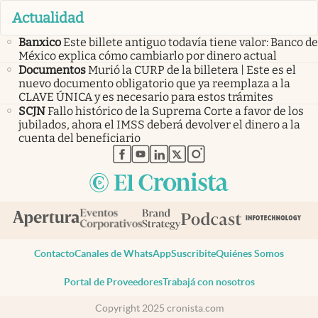
Actualidad
Banxico
Este billete antiguo todavía tiene valor: Banco de
México explica cómo cambiarlo por dinero actual
Documentos
Murió la CURP de la billetera | Este es el
nuevo documento obligatorio que ya reemplaza a la
CLAVE ÚNICA y es necesario para estos trámites
SCJN
Fallo histórico de la Suprema Corte a favor de los
jubilados, ahora el IMSS deberá devolver el dinero a la
cuenta del beneficiario
abre en nueva pestaña
abre en nueva pestaña
abre en nueva pestaña
abre en nueva pestaña
abre en nueva pestaña
Contacto
Canales de WhatsApp
Suscribite
Quiénes Somos
Portal de Proveedores
Trabajá con nosotros
Copyright 2025 cronista.com