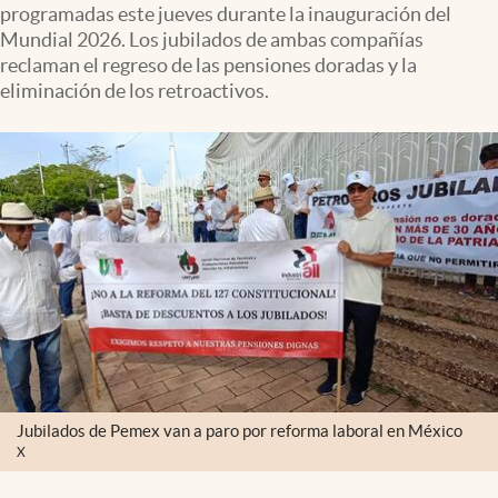
programadas este jueves durante la inauguración del
Clima
Mundial 2026. Los jubilados de ambas compañías
Espiritualidad
reclaman el regreso de las pensiones doradas y la
eliminación de los retroactivos.
Mediakit
abre en nueva pestaña
México
Jubilados de Pemex van a paro por reforma laboral en México
X