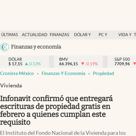
Últimas Noticias
ÚLTIMAS
ACTUALIDAD
FINANZAS
DÓLAR Y
PC Y
VIDA Y
Actualidad
NOTICIAS
Y
MERCADOS
CELULAR
ESTILO
Argentina
Finanzas y economía
Finanzas y economía
ECONOMÍA
España
Dólar y mercados
DÓLAR
BMV
S&P 500
$
17,15
0.13
%
66.396,15
-0.19
%
México
7709,96
Internacionales
Cronista México
Finanzas Y Economía
Propiedad
USA
Opinión
Colombia
Vivienda
Uruguay
Brand Strategy
Infonavit confirmó que entregará
Pc y celular
escrituras de propiedad gratis en
febrero a quienes cumplan este
Vida y estilo
requisito
Tv
El Instituto del Fondo Nacional de la Vivienda para los