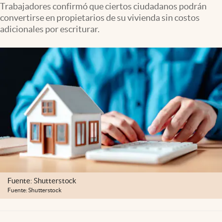
Trabajadores confirmó que ciertos ciudadanos podrán
Clima
convertirse en propietarios de su vivienda sin costos
Espiritualidad
adicionales por escriturar.
Mediakit
abre en nueva pestaña
México
Fuente: Shutterstock
Fuente: Shutterstock