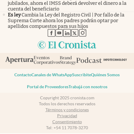
jubilados, ahora el IMSS deberá devolver el dinero a la
cuenta del beneficiario
Es ley
Cambia la Ley del Registro Civil | Por fallo de la
Suprema Corte ahora los padres podrán optar por
apellidos compuestos para sus hijos
abre en nueva pestaña
abre en nueva pestaña
abre en nueva pestaña
abre en nueva pestaña
abre en nueva pestaña
Contacto
Canales de WhatsApp
Suscribite
Quiénes Somos
Portal de Proveedores
Trabajá con nosotros
Copyright 2025 cronista.com
Todos los derechos reservados
Términos y condiciones
Privacidad
Consentimiento
Tel:
+54 11 7078-3270