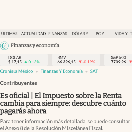
Últimas Noticias
ÚLTIMAS
ACTUALIDAD
FINANZAS
DÓLAR Y
PC Y
VIDA Y
Actualidad
NOTICIAS
Y
MERCADOS
CELULAR
ESTILO
Argentina
Finanzas y economía
Finanzas y economía
ECONOMÍA
España
Dólar y mercados
DÓLAR
BMV
S&P 500
$
17,15
0.13
%
66.396,15
-0.19
%
México
7709,96
Internacionales
Cronista México
Finanzas Y Economía
SAT
USA
Opinión
Colombia
Contribuyentes
Uruguay
Brand Strategy
Es oficial | El Impuesto sobre la Renta
Pc y celular
cambia para siempre: descubre cuánto
pagarás ahora
Vida y estilo
Para tener información más detallada, se puede consultar
Tv
el Anexo 8 de la Resolución Miscelánea Fiscal.