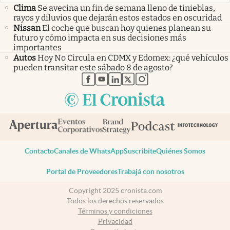
Clima
Se avecina un fin de semana lleno de tinieblas,
rayos y diluvios que dejarán estos estados en oscuridad
Nissan
El coche que buscan hoy quienes planean su
futuro y cómo impacta en sus decisiones más
importantes
Autos
Hoy No Circula en CDMX y Edomex: ¿qué vehículos
pueden transitar este sábado 8 de agosto?
abre en nueva pestaña
abre en nueva pestaña
abre en nueva pestaña
abre en nueva pestaña
abre en nueva pestaña
Contacto
Canales de WhatsApp
Suscribite
Quiénes Somos
Portal de Proveedores
Trabajá con nosotros
Copyright 2025 cronista.com
Todos los derechos reservados
Términos y condiciones
Privacidad