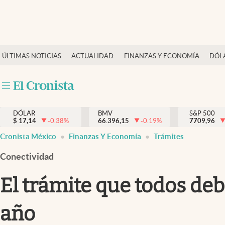
Últimas Noticias
ÚLTIMAS NOTICIAS
ACTUALIDAD
FINANZAS Y ECONOMÍA
DÓL
Actualidad
Finanzas y economía
Dólar y mercados
DÓLAR
BMV
S&P 500
Internacionales
$
17,14
-0.38
%
66.396,15
-0.19
%
7709,96
Opinión
Cronista México
Finanzas Y Economía
Trámites
Brand Strategy
Conectividad
Pc y celular
El trámite que todos deb
Vida y estilo
año
Tv