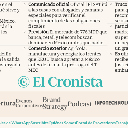
 en el
Comunicado oficial
Oficial | El SAT irá
Truco
ué sirve y
a las casas con abogados y cámaras
para q
especiales para verificar el
recom
cumplimiento de las obligaciones
se us
 México,
fiscales
rán la
Justic
 los
Previsión
El mercado de 776 MDD que
madre
banca, retail y telecom buscan
su pen
dominar en México antes que nadie
un neg
un gr
Comercio exterior
Agrícola,
ellín,
manufactura y energía: los frentes
Es ofi
 la salida
que EEUU busca apretar a México
recibe
ostergado
antes de firmar la prórroga del T-
Justic
e
MEC
embar
les de WhatsApp
Suscribite
Quiénes Somos
Portal de Proveedores
Trabaj