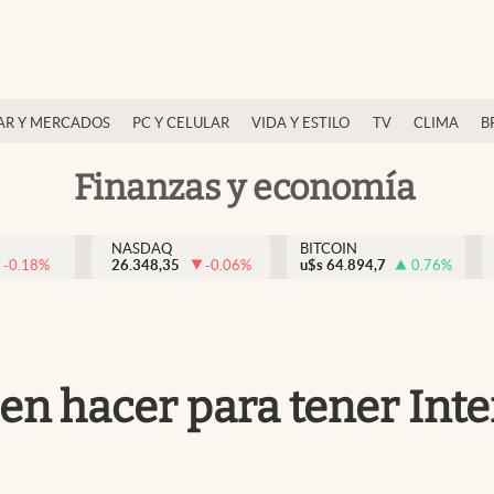
AR Y MERCADOS
PC Y CELULAR
VIDA Y ESTILO
TV
CLIMA
B
Finanzas y economía
NASDAQ
BITCOIN
-0.18
%
26.348,35
-0.06
%
u$s
64.894,7
0.76
%
en hacer para tener Inte