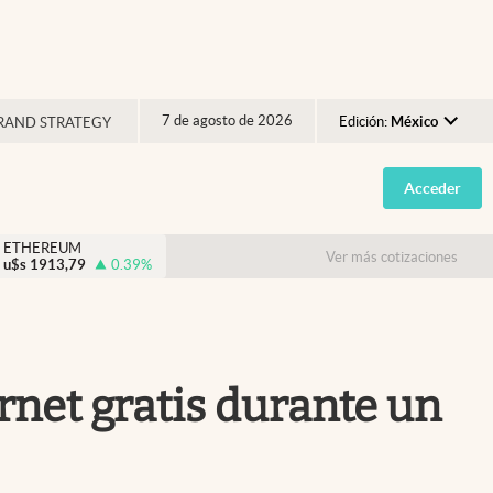
7 de agosto de 2026
Edición:
México
RAND STRATEGY
Argentina
Acceder
España
México
ETHEREUM
Ver más cotizaciones
u$s
1913,79
0.39
%
USA
Colombia
Uruguay
rnet gratis durante un