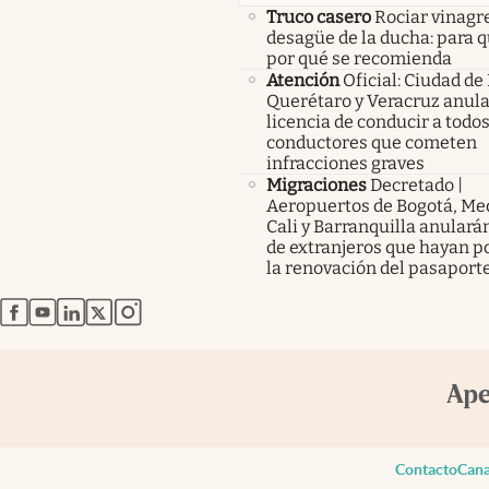
Truco casero
Rociar vinagre
desagüe de la ducha: para q
por qué se recomienda
Atención
Oficial: Ciudad de
Querétaro y Veracruz anula
licencia de conducir a todos
conductores que cometen
infracciones graves
Migraciones
Decretado |
Aeropuertos de Bogotá, Med
Cali y Barranquilla anularán
de extranjeros que hayan p
la renovación del pasaport
abre en nueva pestaña
abre en nueva pestaña
abre en nueva pestaña
abre en nueva pestaña
abre en nueva pestaña
Contacto
Cana