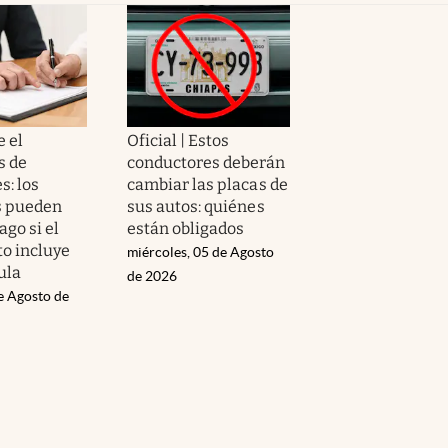
e el
Oficial | Estos
s de
conductores deberán
s: los
cambiar las placas de
s pueden
sus autos: quiénes
ago si el
están obligados
o incluye
miércoles, 05 de Agosto
ula
de 2026
e Agosto de