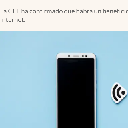
Clima
La CFE ha confirmado que habrá un beneficio 
Espiritualidad
Internet.
Mediakit
abre en nueva pestaña