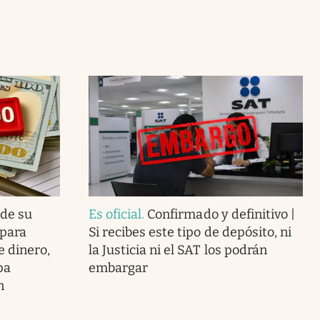
 de su
Es oficial
.
Confirmado y definitivo |
 para
Si recibes este tipo de depósito, ni
e dinero,
la Justicia ni el SAT los podrán
pa
embargar
n