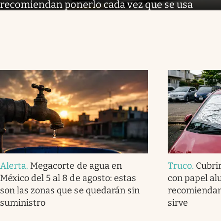
recomiendan ponerlo cada vez que se usa
Alerta
.
Megacorte de agua en
Truco
.
Cubrir
México del 5 al 8 de agosto: estas
con papel al
son las zonas que se quedarán sin
recomiendan
suministro
sirve