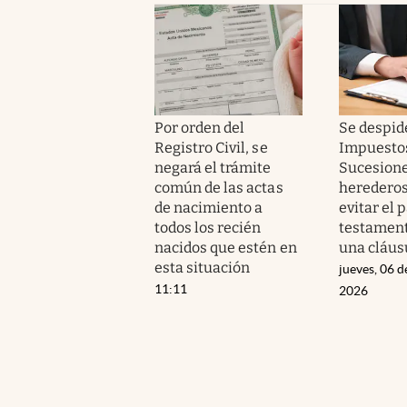
Por orden del
Se despid
Registro Civil, se
Impuesto
negará el trámite
Sucesione
común de las actas
heredero
de nacimiento a
evitar el p
todos los recién
testament
nacidos que estén en
una cláus
esta situación
jueves, 06 d
11:11
2026