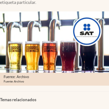
etiqueta particular.
Clima
Espiritualidad
Mediakit
abre en nueva pestaña
México
Fuente: Archivo
Fuente: Archivo
Temas relacionados