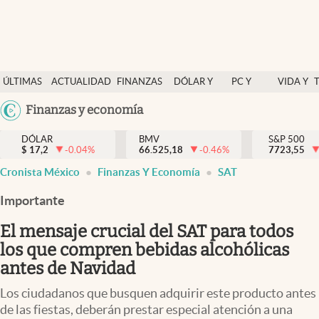
Últimas Noticias
ÚLTIMAS
ACTUALIDAD
FINANZAS
DÓLAR Y
PC Y
VIDA Y
Actualidad
NOTICIAS
Y
MERCADOS
CELULAR
ESTILO
Argentina
Finanzas y economía
Finanzas y economía
ECONOMÍA
España
Dólar y mercados
DÓLAR
BMV
S&P 500
$
17,2
-0.04
%
66.525,18
-0.46
%
México
7723,55
Internacionales
Cronista México
Finanzas Y Economía
SAT
USA
Opinión
Colombia
Importante
Uruguay
Brand Strategy
El mensaje crucial del SAT para todos
Pc y celular
los que compren bebidas alcohólicas
antes de Navidad
Vida y estilo
Los ciudadanos que busquen adquirir este producto antes
Tv
de las fiestas, deberán prestar especial atención a una