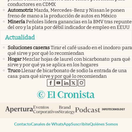
conductores en CDMX
Automotriz
Mazda, Mercedes-Benz y Nissan le ponen
freno de mano a la producción de autos en México
Minería
Peñoles lidera ganancias en la BMV tras repunte
del oro y la plata por débil indicador de empleo en EEUU
Actualidad
Soluciones caseras
Tirar el café usado en el inodoro: para
qué sirve y por qué lo recomiendan
Hogar
Mezclar hojas de laurel con bicarbonato: para qué
sirve y por qué ya se aplica en los hogares
Truco
Llenar de bicarbonato de sodio la entrada de una
casa: para qué sirve y por qué lo recomiendan
abre en nueva pestaña
abre en nueva pestaña
abre en nueva pestaña
abre en nueva pestaña
abre en nueva pestaña
Contacto
Canales de WhatsApp
Suscribite
Quiénes Somos