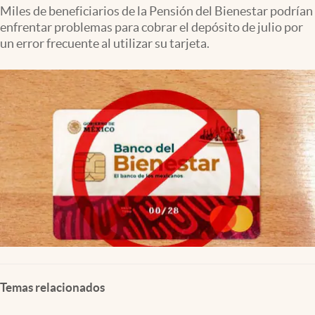
Clima
Miles de beneficiarios de la Pensión del Bienestar podrían
enfrentar problemas para cobrar el depósito de julio por
Espiritualidad
un error frecuente al utilizar su tarjeta.
Mediakit
abre en nueva pestaña
México
Temas relacionados