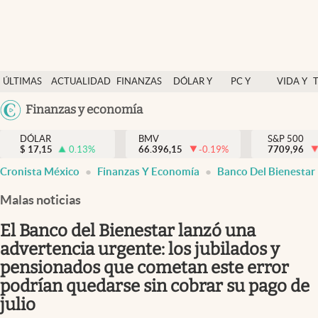
Últimas Noticias
ÚLTIMAS
ACTUALIDAD
FINANZAS
DÓLAR Y
PC Y
VIDA Y
Actualidad
NOTICIAS
Y
MERCADOS
CELULAR
ESTILO
Argentina
Finanzas y economía
Finanzas y economía
ECONOMÍA
España
Dólar y mercados
DÓLAR
BMV
S&P 500
$
17,15
0.13
%
66.396,15
-0.19
%
México
7709,96
Internacionales
Cronista México
Finanzas Y Economía
Banco Del Bienestar
USA
Opinión
Colombia
Malas noticias
Uruguay
Brand Strategy
El Banco del Bienestar lanzó una
Pc y celular
advertencia urgente: los jubilados y
pensionados que cometan este error
Vida y estilo
podrían quedarse sin cobrar su pago de
Tv
julio