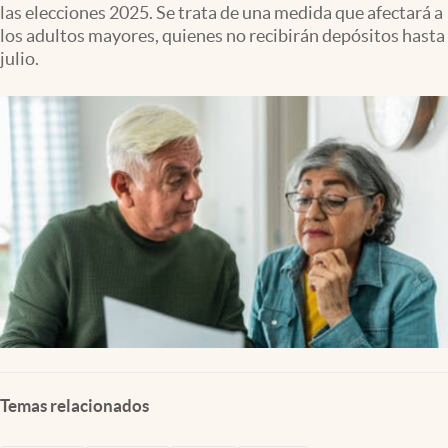
las elecciones 2025. Se trata de una medida que afectará a
Clima
los adultos mayores, quienes no recibirán depósitos hasta
Espiritualidad
julio.
Mediakit
abre en nueva pestaña
México
Temas relacionados