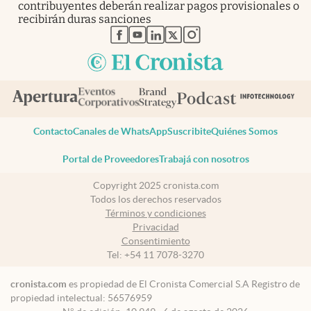
contribuyentes deberán realizar pagos provisionales o
recibirán duras sanciones
abre en nueva pestaña
abre en nueva pestaña
abre en nueva pestaña
abre en nueva pestaña
abre en nueva pestaña
Contacto
Canales de WhatsApp
Suscribite
Quiénes Somos
Portal de Proveedores
Trabajá con nosotros
Copyright 2025 cronista.com
Todos los derechos reservados
Términos y condiciones
Privacidad
Consentimiento
Tel:
+54 11 7078-3270
cronista.com
es propiedad de El Cronista Comercial S.A Registro de
propiedad intelectual: 56576959