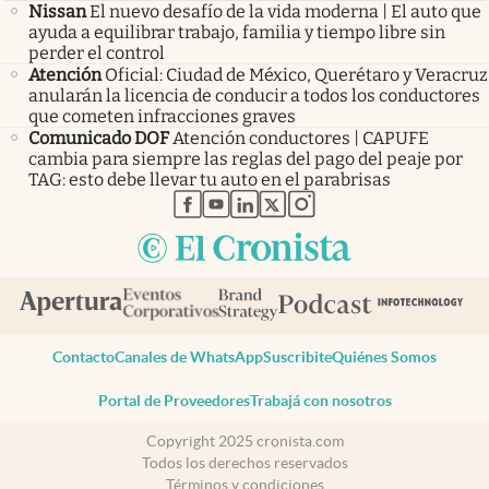
Nissan
El nuevo desafío de la vida moderna | El auto que
ayuda a equilibrar trabajo, familia y tiempo libre sin
perder el control
Atención
Oficial: Ciudad de México, Querétaro y Veracruz
anularán la licencia de conducir a todos los conductores
que cometen infracciones graves
Comunicado DOF
Atención conductores | CAPUFE
cambia para siempre las reglas del pago del peaje por
TAG: esto debe llevar tu auto en el parabrisas
abre en nueva pestaña
abre en nueva pestaña
abre en nueva pestaña
abre en nueva pestaña
abre en nueva pestaña
Contacto
Canales de WhatsApp
Suscribite
Quiénes Somos
Portal de Proveedores
Trabajá con nosotros
Copyright 2025 cronista.com
Todos los derechos reservados
Términos y condiciones