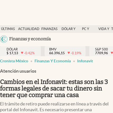
Últimas Noticias
ÚLTIMAS
ACTUALIDAD
FINANZAS
DÓLAR Y
PC Y
VIDA Y
Actualidad
NOTICIAS
Y
MERCADOS
CELULAR
ESTILO
Argentina
Finanzas y economía
Finanzas y economía
ECONOMÍA
España
Dólar y mercados
DÓLAR
BMV
S&P 500
$
17,13
-0.42
%
66.396,15
-0.19
%
México
7709,96
Internacionales
Cronista México
Finanzas Y Economía
Infonavit
USA
Opinión
Colombia
Atención usuarios
Uruguay
Brand Strategy
Cambios en el Infonavit: estas son las 3
Pc y celular
formas legales de sacar tu dinero sin
tener que comprar una casa
Vida y estilo
El trámite de retiro puede realizarse en línea a través del
Tv
portal del Infonavit. Es necesario presentar una