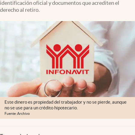
identificación oficial y documentos que acrediten el
Clima
derecho al retiro.
Espiritualidad
Mediakit
abre en nueva pestaña
México
Este dinero es propiedad del trabajador y no se pierde, aunque
no se use para un crédito hipotecario.
Fuente: Archivo