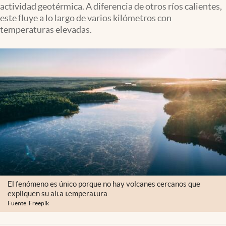
actividad geotérmica. A diferencia de otros ríos calientes,
Clima
este fluye a lo largo de varios kilómetros con
Espiritualidad
temperaturas elevadas.
Mediakit
abre en nueva pestaña
México
El fenómeno es único porque no hay volcanes cercanos que
expliquen su alta temperatura.
Fuente: Freepik