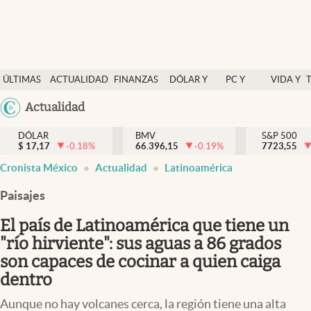
Últimas Noticias
ÚLTIMAS
ACTUALIDAD
FINANZAS
DÓLAR Y
PC Y
VIDA Y
Actualidad
NOTICIAS
Y
MERCADOS
CELULAR
ESTILO
Argentina
Actualidad
Finanzas y economía
ECONOMÍA
España
Dólar y mercados
DÓLAR
BMV
S&P 500
$
17,17
-0.18
%
66.396,15
-0.19
%
México
7723,55
Internacionales
Cronista México
Actualidad
Latinoamérica
USA
Opinión
Colombia
Paisajes
Uruguay
Brand Strategy
El país de Latinoamérica que tiene un
Pc y celular
"río hirviente": sus aguas a 86 grados
son capaces de cocinar a quien caiga
Vida y estilo
dentro
Tv
Aunque no hay volcanes cerca, la región tiene una alta