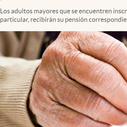
Clima
Los adultos mayores que se encuentren inscri
Espiritualidad
particular, recibirán su pensión correspondie
Mediakit
abre en nueva pestaña