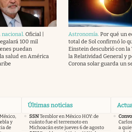
 nacional
.
Oficial |
Astronomía
.
Por qué un e
regalará 100 mil
total de Sol confirmó lo q
ienes puedan
Einstein descubrió con la
la salud en América
la Relatividad General y p
aribe
Corona solar guarda un s
Últimas noticias
Actua
 México,
SSN
Temblor en México HOY: de
Convo
ebla y
cuánto fue el terremoto en
Carlos
cia de
Michoacán este jueves 6 de agosto
a qui