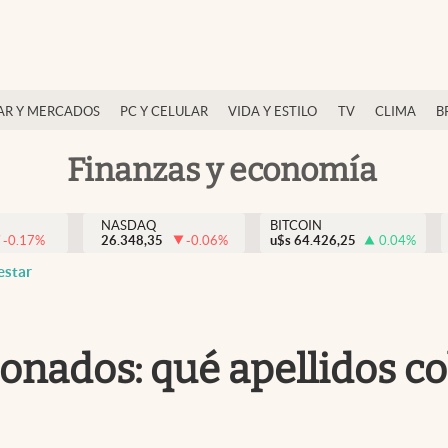
AR Y MERCADOS
PC Y CELULAR
VIDA Y ESTILO
TV
CLIMA
B
Finanzas y economía
NASDAQ
BITCOIN
-0.17
%
26.348,35
-0.06
%
u$s
64.426,25
0.04
%
estar
ionados: qué apellidos co