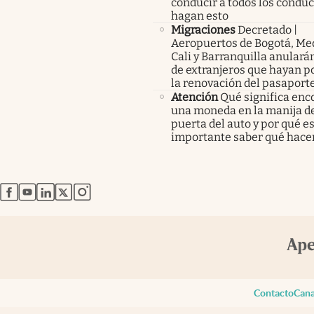
conducir a todos los condu
hagan esto
Migraciones
Decretado |
Aeropuertos de Bogotá, Med
Cali y Barranquilla anularán
de extranjeros que hayan p
la renovación del pasaport
Atención
Qué significa enc
una moneda en la manija de
puerta del auto y por qué e
importante saber qué hace
abre en nueva pestaña
abre en nueva pestaña
abre en nueva pestaña
abre en nueva pestaña
abre en nueva pestaña
Contacto
Cana