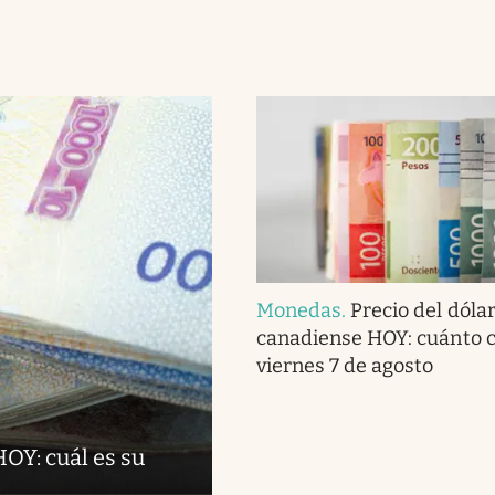
Monedas
.
Precio del dóla
canadiense HOY: cuánto c
viernes 7 de agosto
OY: cuál es su