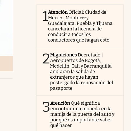
1
Atención
Oficial: Ciudad de
México, Monterrey,
Guadalajara, Puebla y Tijuana
cancelarán la licencia de
conducir a todos los
conductores que hagan esto
2
Migraciones
Decretado |
Aeropuertos de Bogotá,
Medellín, Cali y Barranquilla
anularán la salida de
extranjeros que hayan
postergado la renovación del
pasaporte
3
Atención
Qué significa
encontrar una moneda en la
manija de la puerta del auto y
por qué es importante saber
qué hacer