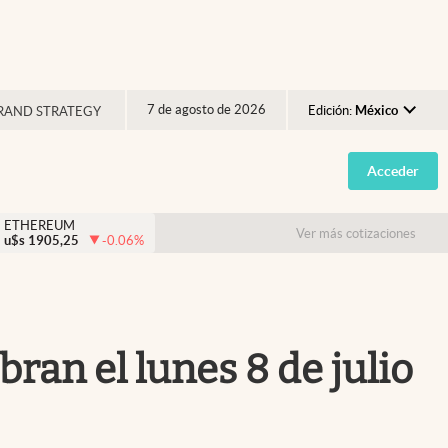
7 de agosto de 2026
Edición:
México
RAND STRATEGY
Argentina
Acceder
España
México
ETHEREUM
Ver más cotizaciones
u$s
1905,25
-0.06
%
USA
Colombia
Uruguay
bran el lunes 8 de julio