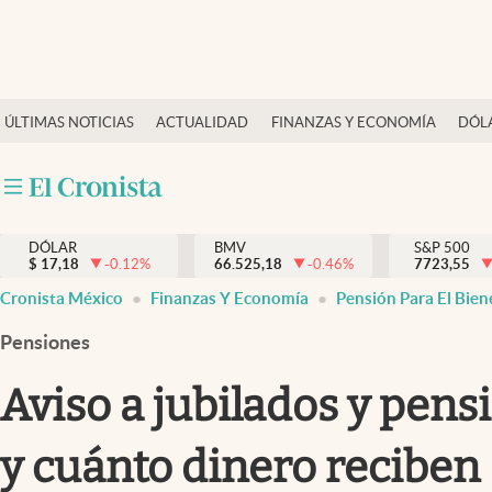
Últimas Noticias
ÚLTIMAS NOTICIAS
ACTUALIDAD
FINANZAS Y ECONOMÍA
DÓL
Actualidad
Finanzas y economía
Dólar y mercados
DÓLAR
BMV
S&P 500
Internacionales
$
17,18
-0.12
%
66.525,18
-0.46
%
7723,55
Opinión
Cronista México
Finanzas Y Economía
Pensión Para El Bien
Brand Strategy
Pensiones
Pc y celular
Aviso a jubilados y pens
Vida y estilo
y cuánto dinero reciben
Tv