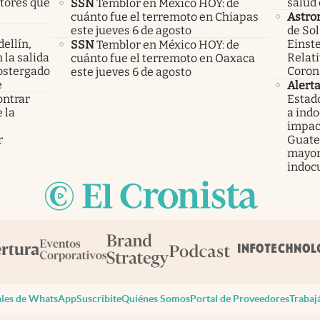
ctores que
salud 
SSN
Temblor en México HOY: de
cuánto fue el terremoto en Chiapas
Astro
este jueves 6 de agosto
de Sol
ellín,
Einste
SSN
Temblor en México HOY: de
 la salida
Relati
cuánto fue el terremoto en Oaxaca
ostergado
Coron
este jueves 6 de agosto
e
Alert
ontrar
Estad
 la
a ind
s
impac
r
Guatem
mayor
indoc
les de WhatsApp
Suscribite
Quiénes Somos
Portal de Proveedores
Trabaj