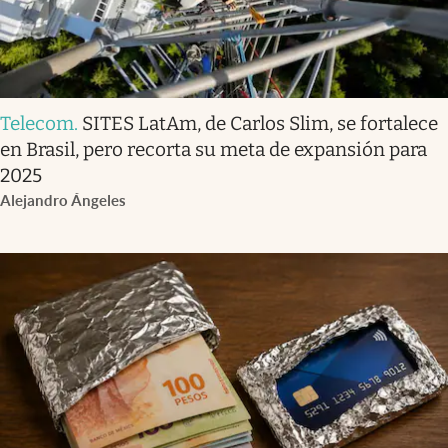
Telecom
.
SITES LatAm, de Carlos Slim, se fortalece
en Brasil, pero recorta su meta de expansión para
2025
Alejandro Ángeles