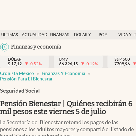
Últimas Noticias
ÚLTIMAS
ACTUALIDAD
FINANZAS
DÓLAR Y
PC Y
VIDA Y
Actualidad
NOTICIAS
Y
MERCADOS
CELULAR
ESTILO
Argentina
Finanzas y economía
Finanzas y economía
ECONOMÍA
España
Dólar y mercados
DÓLAR
BMV
S&P 500
$
17,12
-0.52
%
66.396,15
-0.19
%
México
7709,96
Internacionales
Cronista México
Finanzas Y Economía
USA
Pensión Para El Bienestar
Opinión
Colombia
Seguridad Social
Uruguay
Brand Strategy
Pensión Bienestar | Quiénes recibirán 6
Pc y celular
mil pesos este viernes 5 de julio
Vida y estilo
La Secretaría del Bienestar retomó los pagos de las
Tv
pensiones a los adultos mayores y compartió el listado de