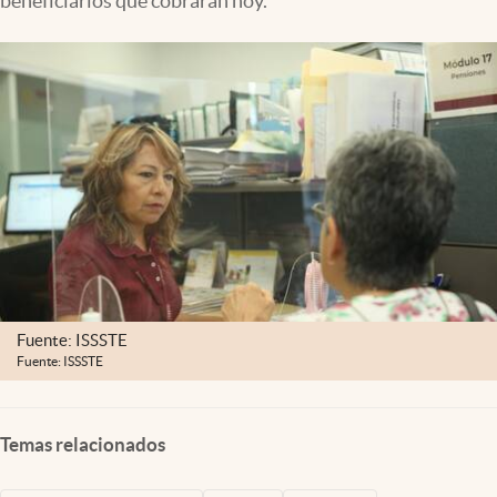
beneficiarios que cobrarán hoy.
Clima
Espiritualidad
Mediakit
abre en nueva pestaña
México
Fuente: ISSSTE
Fuente: ISSSTE
Temas relacionados