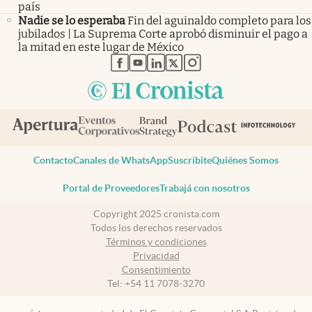
país
Nadie se lo esperaba
Fin del aguinaldo completo para los
jubilados | La Suprema Corte aprobó disminuir el pago a
la mitad en este lugar de México
abre en nueva pestaña
abre en nueva pestaña
abre en nueva pestaña
abre en nueva pestaña
abre en nueva pestaña
Contacto
Canales de WhatsApp
Suscribite
Quiénes Somos
Portal de Proveedores
Trabajá con nosotros
Copyright 2025 cronista.com
Todos los derechos reservados
Términos y condiciones
Privacidad
Consentimiento
Tel:
+54 11 7078-3270