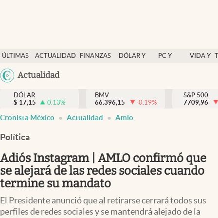
Últimas Noticias
ÚLTIMAS
ACTUALIDAD
FINANZAS
DÓLAR Y
PC Y
VIDA Y
Actualidad
NOTICIAS
Y
MERCADOS
CELULAR
ESTILO
Argentina
Actualidad
Finanzas y economía
ECONOMÍA
España
Dólar y mercados
DÓLAR
BMV
S&P 500
$
17,15
0.13
%
66.396,15
-0.19
%
México
7709,96
Internacionales
Cronista México
Actualidad
Amlo
USA
Opinión
Colombia
Política
Uruguay
Brand Strategy
Adiós Instagram | AMLO confirmó que
Pc y celular
se alejará de las redes sociales cuando
termine su mandato
Vida y estilo
El Presidente anunció que al retirarse cerrará todos sus
Tv
perfiles de redes sociales y se mantendrá alejado de la