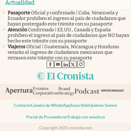
Actualidad
Pasaporte
Oficial y confirmado | Cuba, Venezuela y
Ecuador prohíben el ingreso al país de ciudadanos que
hayan postergado este trámite con su pasaporte
Atención
Confirmado | EE.UU., Canadá y España
prohíben el ingreso al país de ciudadanos que NO hayan
hecho este trámite con su pasaporte
Viajeros
Oficial | Guatemala, Nicaragua y Honduras
vetarán el ingreso de ciudadanos mexicanos que
retrasen este trámite con su pasaporte
abre en nueva pestaña
abre en nueva pestaña
abre en nueva pestaña
abre en nueva pestaña
abre en nueva pestaña
Contacto
Canales de WhatsApp
Suscribite
Quiénes Somos
Portal de Proveedores
Trabajá con nosotros
Copyright 2025 cronista.com