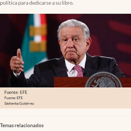
política para dedicarse a su libro.
Clima
Espiritualidad
Mediakit
abre en nueva pestaña
México
Fuente: EFE
Fuente: EFE
Sáshenka Gutiérrez
Temas relacionados