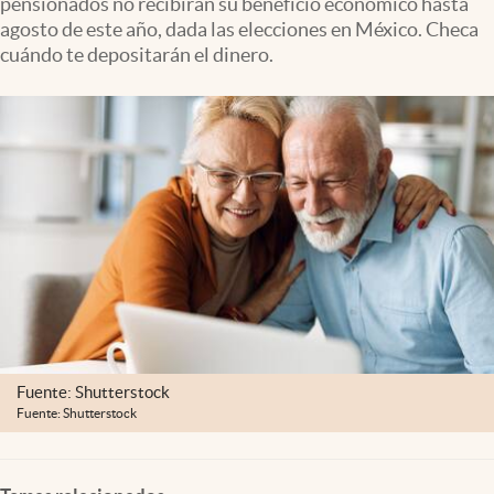
pensionados no recibirán su beneficio económico hasta
Clima
agosto de este año, dada las elecciones en México. Checa
cuándo te depositarán el dinero.
Espiritualidad
Mediakit
abre en nueva pestaña
México
Fuente: Shutterstock
Fuente: Shutterstock