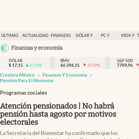
Últimas Noticias
ÚLTIMAS
ACTUALIDAD
FINANZAS
DÓLAR Y
PC Y
VIDA Y
Actualidad
NOTICIAS
Y
MERCADOS
CELULAR
ESTILO
Argentina
Finanzas y economía
Finanzas y economía
ECONOMÍA
España
Dólar y mercados
DÓLAR
BMV
S&P 500
$
17,15
0.13
%
66.396,15
-0.19
%
México
7709,96
Internacionales
Cronista México
Finanzas Y Economía
USA
Pensión Para El Bienestar
Opinión
Colombia
Programas sociales
Uruguay
Brand Strategy
Atención pensionados | No habrá
Pc y celular
pensión hasta agosto por motivos
Vida y estilo
electorales
Tv
La Secretaría del Bienestar ha confirmado que los