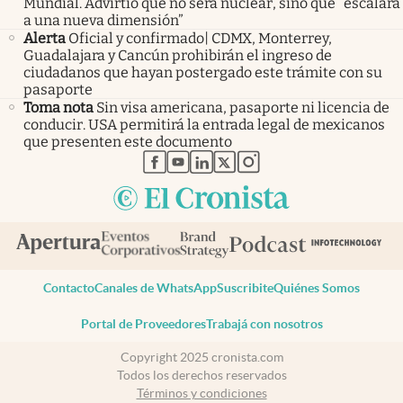
Mundial. Advirtió que no será nuclear, sino que “escalará
a una nueva dimensión”
Alerta
Oficial y confirmado| CDMX, Monterrey,
Guadalajara y Cancún prohibirán el ingreso de
ciudadanos que hayan postergado este trámite con su
pasaporte
Toma nota
Sin visa americana, pasaporte ni licencia de
conducir. USA permitirá la entrada legal de mexicanos
que presenten este documento
abre en nueva pestaña
abre en nueva pestaña
abre en nueva pestaña
abre en nueva pestaña
abre en nueva pestaña
Contacto
Canales de WhatsApp
Suscribite
Quiénes Somos
Portal de Proveedores
Trabajá con nosotros
Copyright 2025 cronista.com
Todos los derechos reservados
Términos y condiciones