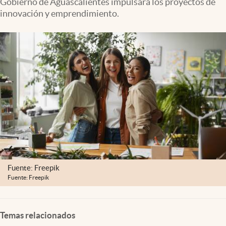
Gobierno de Aguascalientes impulsará los proyectos de
Clima
innovación y emprendimiento.
Espiritualidad
Mediakit
abre en nueva pestaña
México
Fuente: Freepik
Fuente: Freepik
Temas relacionados