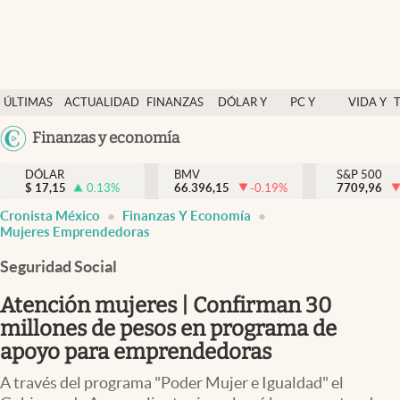
Últimas Noticias
ÚLTIMAS
ACTUALIDAD
FINANZAS
DÓLAR Y
PC Y
VIDA Y
Actualidad
NOTICIAS
Y
MERCADOS
CELULAR
ESTILO
Argentina
Finanzas y economía
Finanzas y economía
ECONOMÍA
España
Dólar y mercados
DÓLAR
BMV
S&P 500
$
17,15
0.13
%
66.396,15
-0.19
%
México
7709,96
Internacionales
Cronista México
Finanzas Y Economía
USA
Mujeres Emprendedoras
Opinión
Colombia
Seguridad Social
Uruguay
Brand Strategy
Atención mujeres | Confirman 30
Pc y celular
millones de pesos en programa de
Vida y estilo
apoyo para emprendedoras
Tv
A través del programa "Poder Mujer e Igualdad" el