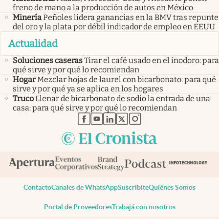
freno de mano a la producción de autos en México
Minería
Peñoles lidera ganancias en la BMV tras repunte
del oro y la plata por débil indicador de empleo en EEUU
Actualidad
Soluciones caseras
Tirar el café usado en el inodoro: para
qué sirve y por qué lo recomiendan
Hogar
Mezclar hojas de laurel con bicarbonato: para qué
sirve y por qué ya se aplica en los hogares
Truco
Llenar de bicarbonato de sodio la entrada de una
casa: para qué sirve y por qué lo recomiendan
abre en nueva pestaña
abre en nueva pestaña
abre en nueva pestaña
abre en nueva pestaña
abre en nueva pestaña
Contacto
Canales de WhatsApp
Suscribite
Quiénes Somos
Portal de Proveedores
Trabajá con nosotros