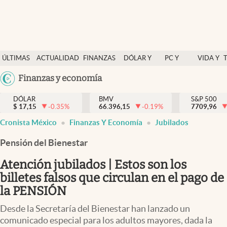
Últimas Noticias
ÚLTIMAS
ACTUALIDAD
FINANZAS
DÓLAR Y
PC Y
VIDA Y
Actualidad
NOTICIAS
Y
MERCADOS
CELULAR
ESTILO
Argentina
Finanzas y economía
Finanzas y economía
ECONOMÍA
España
Dólar y mercados
DÓLAR
BMV
S&P 500
$
17,15
-0.35
%
66.396,15
-0.19
%
México
7709,96
Internacionales
Cronista México
Finanzas Y Economía
Jubilados
USA
Opinión
Colombia
Pensión del Bienestar
Uruguay
Brand Strategy
Atención jubilados | Estos son los
Pc y celular
billetes falsos que circulan en el pago de
la PENSIÓN
Vida y estilo
Desde la Secretaría del Bienestar han lanzado un
Tv
comunicado especial para los adultos mayores, dada la