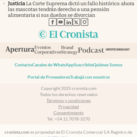
Justicia
La Corte Suprema dictó un fallo histórico: ahora
las mascotas tendrán derecho a una pensión
alimentaria si sus dueños se divorcian
abre en nueva pestaña
abre en nueva pestaña
abre en nueva pestaña
abre en nueva pestaña
abre en nueva pestaña
Contacto
Canales de WhatsApp
Suscribite
Quiénes Somos
Portal de Proveedores
Trabajá con nosotros
Copyright 2025 cronista.com
Todos los derechos reservados
Términos y condiciones
Privacidad
Consentimiento
Tel:
+54 11 7078-3270
cronista.com
es propiedad de El Cronista Comercial S.A Registro de