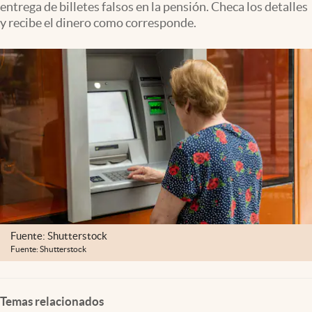
entrega de billetes falsos en la pensión. Checa los detalles
Clima
y recibe el dinero como corresponde.
Espiritualidad
Mediakit
abre en nueva pestaña
México
Fuente: Shutterstock
Fuente: Shutterstock
Temas relacionados