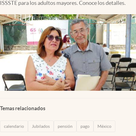
ISSSTE para los adultos mayores. Conoce los detalles.
Clima
Espiritualidad
Mediakit
abre en nueva pestaña
México
Temas relacionados
calendario
Jubilados
pensión
pago
México