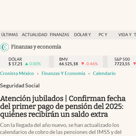
Últimas Noticias
ÚLTIMAS
ACTUALIDAD
FINANZAS
DÓLAR Y
PC Y
VIDA Y
Actualidad
NOTICIAS
Y
MERCADOS
CELULAR
ESTILO
Argentina
Finanzas y economía
Finanzas y economía
ECONOMÍA
España
Dólar y mercados
DÓLAR
BMV
S&P 500
$
17,21
0.00
%
66.525,18
-0.46
%
México
7723,55
Internacionales
Cronista México
Finanzas Y Economía
Calendario
USA
Opinión
Colombia
Seguridad Social
Uruguay
Brand Strategy
Atención jubilados | Confirman fecha
Pc y celular
del primer pago de pensión del 2025:
quiénes recibirán un saldo extra
Vida y estilo
Con la llegada del año nuevo, se han actualizado los
Tv
calendarios de cobro de las pensiones del IMSS y del