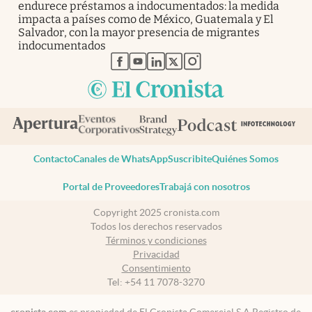
endurece préstamos a indocumentados: la medida
impacta a países como de México, Guatemala y El
Salvador, con la mayor presencia de migrantes
indocumentados
abre en nueva pestaña
abre en nueva pestaña
abre en nueva pestaña
abre en nueva pestaña
abre en nueva pestaña
Contacto
Canales de WhatsApp
Suscribite
Quiénes Somos
Portal de Proveedores
Trabajá con nosotros
Copyright 2025 cronista.com
Todos los derechos reservados
Términos y condiciones
Privacidad
Consentimiento
Tel:
+54 11 7078-3270
cronista.com
es propiedad de El Cronista Comercial S.A Registro de