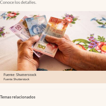
Conoce los detalles.
Clima
Espiritualidad
Mediakit
abre en nueva pestaña
México
Fuente: Shutterstock
Fuente: Shutterstock
Temas relacionados