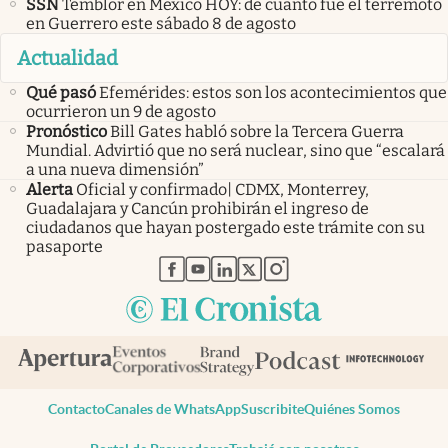
SSN
Temblor en México HOY: de cuánto fue el terremoto
en Guerrero este sábado 8 de agosto
Actualidad
Qué pasó
Efemérides: estos son los acontecimientos que
ocurrieron un 9 de agosto
Pronóstico
Bill Gates habló sobre la Tercera Guerra
Mundial. Advirtió que no será nuclear, sino que “escalará
a una nueva dimensión”
Alerta
Oficial y confirmado| CDMX, Monterrey,
Guadalajara y Cancún prohibirán el ingreso de
ciudadanos que hayan postergado este trámite con su
pasaporte
abre en nueva pestaña
abre en nueva pestaña
abre en nueva pestaña
abre en nueva pestaña
abre en nueva pestaña
Contacto
Canales de WhatsApp
Suscribite
Quiénes Somos