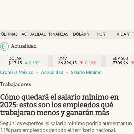
Últimas Noticias
ÚLTIMAS
ACTUALIDAD
FINANZAS
DÓLAR Y
PC Y
VIDA Y
Actualidad
NOTICIAS
Y
MERCADOS
CELULAR
ESTILO
Argentina
Actualidad
Finanzas y economía
ECONOMÍA
España
Dólar y mercados
DÓLAR
BMV
S&P 500
$
17,15
0.13
%
66.396,15
-0.19
%
México
7709,96
Internacionales
Cronista México
Actualidad
Salario Mínimo
USA
Opinión
Colombia
Trabajadores
Uruguay
Brand Strategy
Cómo quedará el salario mínimo en
Pc y celular
2025: estos son los empleados qué
trabajaran menos y ganarán más
Vida y estilo
Según los expertos, el salario mínimo podría aumentar un
Tv
11% para empleados de todo el territorio nacional.