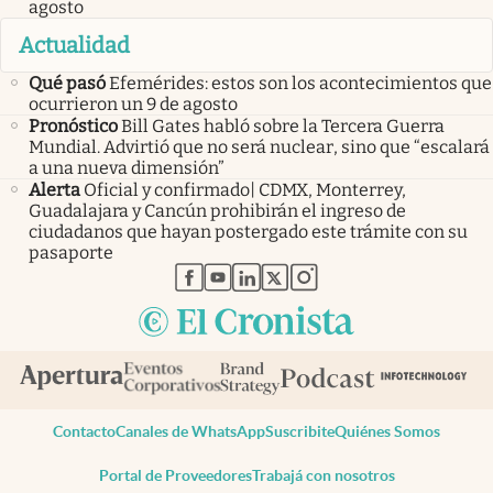
agosto
Actualidad
Qué pasó
Efemérides: estos son los acontecimientos que
ocurrieron un 9 de agosto
Pronóstico
Bill Gates habló sobre la Tercera Guerra
Mundial. Advirtió que no será nuclear, sino que “escalará
a una nueva dimensión”
Alerta
Oficial y confirmado| CDMX, Monterrey,
Guadalajara y Cancún prohibirán el ingreso de
ciudadanos que hayan postergado este trámite con su
pasaporte
abre en nueva pestaña
abre en nueva pestaña
abre en nueva pestaña
abre en nueva pestaña
abre en nueva pestaña
Contacto
Canales de WhatsApp
Suscribite
Quiénes Somos
Portal de Proveedores
Trabajá con nosotros