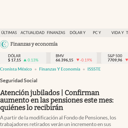
Últimas Noticias
ÚLTIMAS
ACTUALIDAD
FINANZAS
DÓLAR Y
PC Y
VIDA Y
Actualidad
NOTICIAS
Y
MERCADOS
CELULAR
ESTILO
Argentina
Finanzas y economía
Finanzas y economía
ECONOMÍA
España
Dólar y mercados
DÓLAR
BMV
S&P 500
$
17,15
0.13
%
66.396,15
-0.19
%
México
7709,96
Internacionales
Cronista México
Finanzas Y Economía
ISSSTE
USA
Opinión
Colombia
Seguridad Social
Uruguay
Brand Strategy
Atención jubilados | Confirman
Pc y celular
aumento en las pensiones este mes:
quiénes lo recibirán
Vida y estilo
A partir de la modificación al Fondo de Pensiones, los
Tv
trabajadores retirados verán un incremento en sus