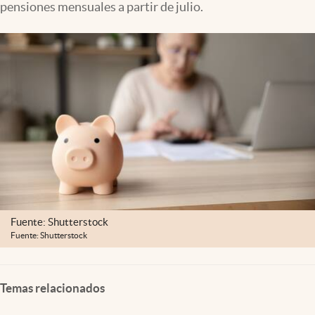
pensiones mensuales a partir de julio.
Clima
Espiritualidad
Mediakit
abre en nueva pestaña
México
Fuente: Shutterstock
Fuente: Shutterstock
Temas relacionados