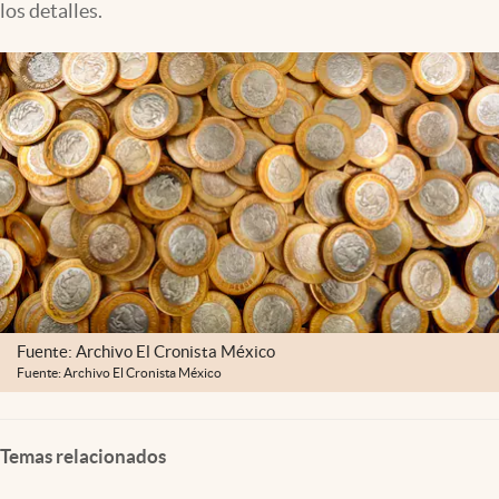
los detalles.
Clima
Espiritualidad
Mediakit
abre en nueva pestaña
México
Fuente: Archivo El Cronista México
Fuente: Archivo El Cronista México
Temas relacionados