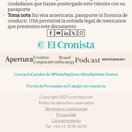
ciudadanos que hayan postergado este trámite con su
pasaporte
Toma nota
Sin visa americana, pasaporte ni licencia de
conducir. USA permitirá la entrada legal de mexicanos
que presenten este documento
abre en nueva pestaña
abre en nueva pestaña
abre en nueva pestaña
abre en nueva pestaña
abre en nueva pestaña
Contacto
Canales de WhatsApp
Suscribite
Quiénes Somos
Portal de Proveedores
Trabajá con nosotros
Copyright 2025 cronista.com
Todos los derechos reservados
Términos y condiciones
Privacidad
Consentimiento
Tel:
+54 11 7078-3270