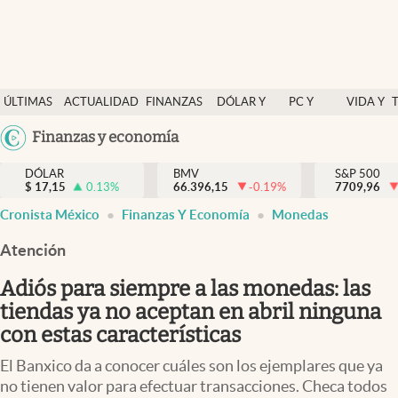
Últimas Noticias
ÚLTIMAS
ACTUALIDAD
FINANZAS
DÓLAR Y
PC Y
VIDA Y
Actualidad
NOTICIAS
Y
MERCADOS
CELULAR
ESTILO
Argentina
Finanzas y economía
Finanzas y economía
ECONOMÍA
España
Dólar y mercados
DÓLAR
BMV
S&P 500
$
17,15
0.13
%
66.396,15
-0.19
%
México
7709,96
Internacionales
Cronista México
Finanzas Y Economía
Monedas
USA
Opinión
Colombia
Atención
Uruguay
Brand Strategy
Adiós para siempre a las monedas: las
Pc y celular
tiendas ya no aceptan en abril ninguna
con estas características
Vida y estilo
El Banxico da a conocer cuáles son los ejemplares que ya
Tv
no tienen valor para efectuar transacciones. Checa todos