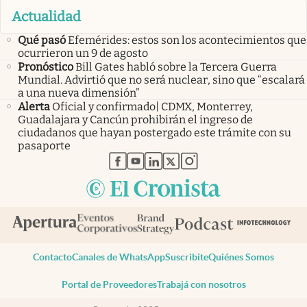
Actualidad
Qué pasó
Efemérides: estos son los acontecimientos que
ocurrieron un 9 de agosto
Pronóstico
Bill Gates habló sobre la Tercera Guerra
Mundial. Advirtió que no será nuclear, sino que “escalará
a una nueva dimensión”
Alerta
Oficial y confirmado| CDMX, Monterrey,
Guadalajara y Cancún prohibirán el ingreso de
ciudadanos que hayan postergado este trámite con su
pasaporte
abre en nueva pestaña
abre en nueva pestaña
abre en nueva pestaña
abre en nueva pestaña
abre en nueva pestaña
Contacto
Canales de WhatsApp
Suscribite
Quiénes Somos
Portal de Proveedores
Trabajá con nosotros