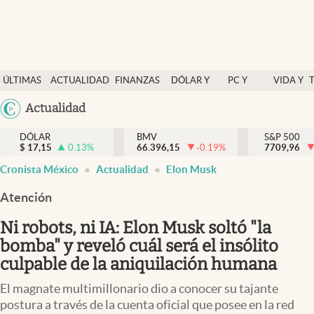
Últimas Noticias
ÚLTIMAS
ACTUALIDAD
FINANZAS
DÓLAR Y
PC Y
VIDA Y
Actualidad
NOTICIAS
Y
MERCADOS
CELULAR
ESTILO
Argentina
Actualidad
Finanzas y economía
ECONOMÍA
España
Dólar y mercados
DÓLAR
BMV
S&P 500
$
17,15
0.13
%
66.396,15
-0.19
%
México
7709,96
Internacionales
Cronista México
Actualidad
Elon Musk
USA
Opinión
Colombia
Atención
Uruguay
Brand Strategy
Ni robots, ni IA: Elon Musk soltó "la
Pc y celular
bomba" y reveló cuál será el insólito
culpable de la aniquilación humana
Vida y estilo
El magnate multimillonario dio a conocer su tajante
Tv
postura a través de la cuenta oficial que posee en la red