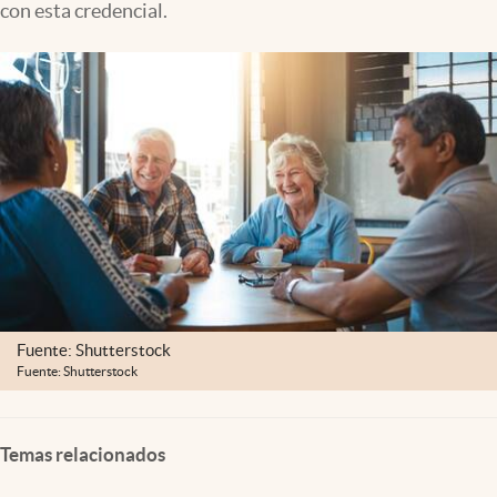
con esta credencial.
Clima
Espiritualidad
Mediakit
abre en nueva pestaña
México
Fuente: Shutterstock
Fuente: Shutterstock
Temas relacionados