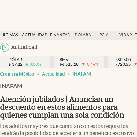
Últimas Noticias
ÚLTIMAS
ACTUALIDAD
FINANZAS
DÓLAR Y
PC Y
VIDA Y
Actualidad
NOTICIAS
Y
MERCADOS
CELULAR
ESTILO
Argentina
Actualidad
Finanzas y economía
ECONOMÍA
España
Dólar y mercados
DÓLAR
BMV
S&P 500
$
17,22
0.03
%
66.525,18
-0.46
%
México
7723,55
Internacionales
Cronista México
Actualidad
INAPAM
USA
Opinión
Colombia
INAPAM
Uruguay
Brand Strategy
Atención jubilados | Anuncian un
Pc y celular
descuento en estos alimentos para
quienes cumplan una sola condición
Vida y estilo
Los adultos mayores que cumplan con estos requisitos
Tv
tendrán la posibilidad de acceder a un beneficio exclusivo