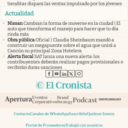
tienditas dispara las ventas impulsado por los jóvenes
Actualidad
Nissan
Cambian la forma de moverse en la ciudad | El
auto que transforma el manejo para hacer que tu día
rinda más
Obra pública
Oficial | Claudia Sheinbaum mandó a
construir un megapuente sobre el agua que unirá a
Cancún su principal Zona Hotelera
Alerta fiscal
SAT lanza una nueva alerta: los
contribuyentes deberán realizar pagos provisionales o
recibirán duras sanciones
abre en nueva pestaña
abre en nueva pestaña
abre en nueva pestaña
abre en nueva pestaña
abre en nueva pestaña
Contacto
Canales de WhatsApp
Suscribite
Quiénes Somos
Portal de Proveedores
Trabajá con nosotros