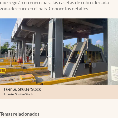
que regirán en enero para las casetas de cobro de cada
Clima
zona de cruce en el país. Conoce los detalles.
Espiritualidad
Mediakit
abre en nueva pestaña
México
Fuente: ShutterStock
Fuente: ShutterStock
Temas relacionados