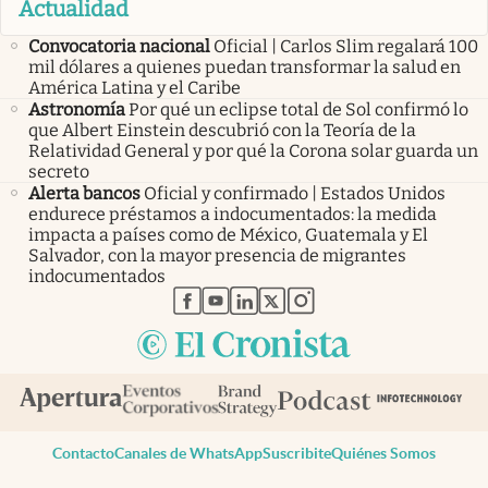
Actualidad
Convocatoria nacional
Oficial | Carlos Slim regalará 100
mil dólares a quienes puedan transformar la salud en
América Latina y el Caribe
Astronomía
Por qué un eclipse total de Sol confirmó lo
que Albert Einstein descubrió con la Teoría de la
Relatividad General y por qué la Corona solar guarda un
secreto
Alerta bancos
Oficial y confirmado | Estados Unidos
endurece préstamos a indocumentados: la medida
impacta a países como de México, Guatemala y El
Salvador, con la mayor presencia de migrantes
indocumentados
abre en nueva pestaña
abre en nueva pestaña
abre en nueva pestaña
abre en nueva pestaña
abre en nueva pestaña
Contacto
Canales de WhatsApp
Suscribite
Quiénes Somos