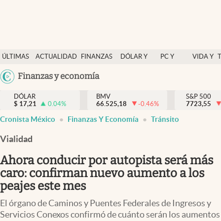
Últimas Noticias
ÚLTIMAS
ACTUALIDAD
FINANZAS
DÓLAR Y
PC Y
VIDA Y
Actualidad
NOTICIAS
Y
MERCADOS
CELULAR
ESTILO
Argentina
Finanzas y economía
Finanzas y economía
ECONOMÍA
España
Dólar y mercados
DÓLAR
BMV
S&P 500
$
17,21
0.04
%
66.525,18
-0.46
%
México
7723,55
Internacionales
Cronista México
Finanzas Y Economía
Tránsito
USA
Opinión
Colombia
Vialidad
Uruguay
Brand Strategy
Ahora conducir por autopista será más
Pc y celular
caro: confirman nuevo aumento a los
peajes este mes
Vida y estilo
El órgano de Caminos y Puentes Federales de Ingresos y
Tv
Servicios Conexos confirmó de cuánto serán los aumentos