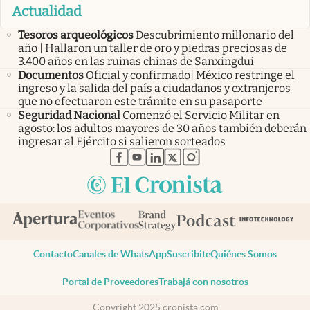
Actualidad
Tesoros arqueológicos
Descubrimiento millonario del
año | Hallaron un taller de oro y piedras preciosas de
3.400 años en las ruinas chinas de Sanxingdui
Documentos
Oficial y confirmado| México restringe el
ingreso y la salida del país a ciudadanos y extranjeros
que no efectuaron este trámite en su pasaporte
Seguridad Nacional
Comenzó el Servicio Militar en
agosto: los adultos mayores de 30 años también deberán
ingresar al Ejército si salieron sorteados
abre en nueva pestaña
abre en nueva pestaña
abre en nueva pestaña
abre en nueva pestaña
abre en nueva pestaña
Contacto
Canales de WhatsApp
Suscribite
Quiénes Somos
Portal de Proveedores
Trabajá con nosotros
Copyright 2025 cronista.com