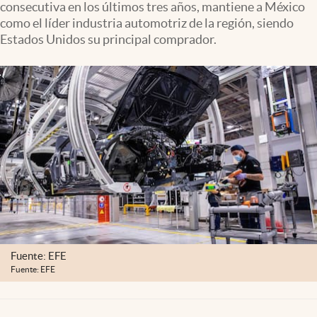
consecutiva en los últimos tres años, mantiene a México
Clima
como el líder industria automotriz de la región, siendo
Espiritualidad
Estados Unidos su principal comprador.
Mediakit
abre en nueva pestaña
México
Fuente: EFE
Fuente: EFE