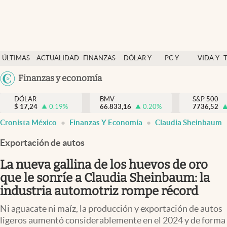
Últimas Noticias
ÚLTIMAS
ACTUALIDAD
FINANZAS
DÓLAR Y
PC Y
VIDA Y
Actualidad
NOTICIAS
Y
MERCADOS
CELULAR
ESTILO
Argentina
Finanzas y economía
Finanzas y economía
ECONOMÍA
España
Dólar y mercados
DÓLAR
BMV
S&P 500
$
17,24
0.19
%
66.833,16
0.20
%
México
7736,52
Internacionales
Cronista México
Finanzas Y Economía
Claudia Sheinbaum
USA
Opinión
Colombia
Exportación de autos
Uruguay
Brand Strategy
La nueva gallina de los huevos de oro
Pc y celular
que le sonríe a Claudia Sheinbaum: la
industria automotriz rompe récord
Vida y estilo
Ni aguacate ni maíz, la producción y exportación de autos
Tv
ligeros aumentó considerablemente en el 2024 y de forma