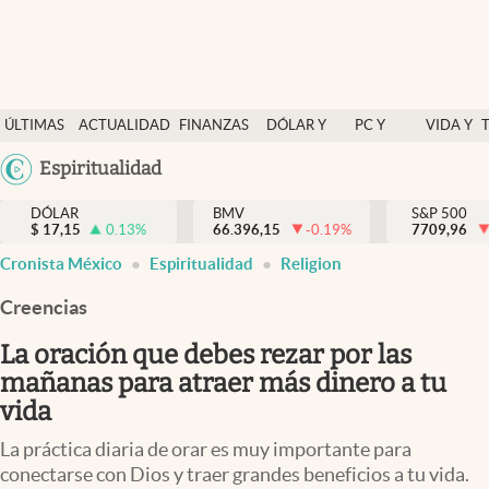
Últimas Noticias
ÚLTIMAS
ACTUALIDAD
FINANZAS
DÓLAR Y
PC Y
VIDA Y
Actualidad
NOTICIAS
Y
MERCADOS
CELULAR
ESTILO
Argentina
Espiritualidad
Finanzas y economía
ECONOMÍA
España
Dólar y mercados
DÓLAR
BMV
S&P 500
$
17,15
0.13
%
66.396,15
-0.19
%
México
7709,96
Internacionales
Cronista México
Espiritualidad
Religion
USA
Opinión
Colombia
Creencias
Uruguay
Brand Strategy
La oración que debes rezar por las
Pc y celular
mañanas para atraer más dinero a tu
vida
Vida y estilo
La práctica diaria de orar es muy importante para
Tv
conectarse con Dios y traer grandes beneficios a tu vida.