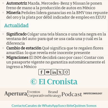
Automotriz
Mazda, Mercedes-Benz y Nissan le ponen
freno de mano a la producción de autos en México
Minería
Peñoles lidera ganancias en la BMV tras repunte
del oro y la plata por débil indicador de empleo en EEUU
Actualidad
Significado
Colgar una tela blanca o una tela negra en la
ventana del auto: para qué se usa cada una y cuál es la
diferencia
Cambio de estación
Qué significa que te regalen flores
amarillas: lo que revela este inocente presente
Migraciones
El INM decidirá caso por caso | Contar con
un pasaporte vigente no garantiza automáticamente el
ingreso a México
abre en nueva pestaña
abre en nueva pestaña
abre en nueva pestaña
abre en nueva pestaña
abre en nueva pestaña
Contacto
Canales de WhatsApp
Suscribite
Quiénes Somos