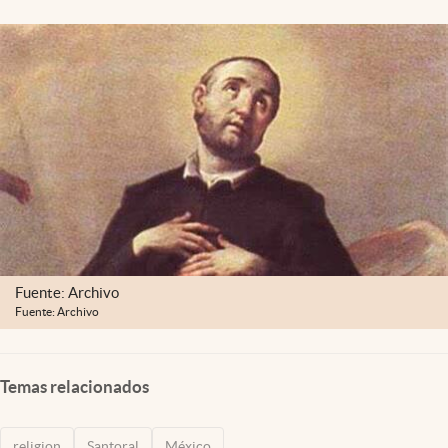
Clima
Espiritualidad
Mediakit
abre en nueva pestaña
México
Fuente: Archivo
Fuente: Archivo
Temas relacionados
religion
Santoral
México