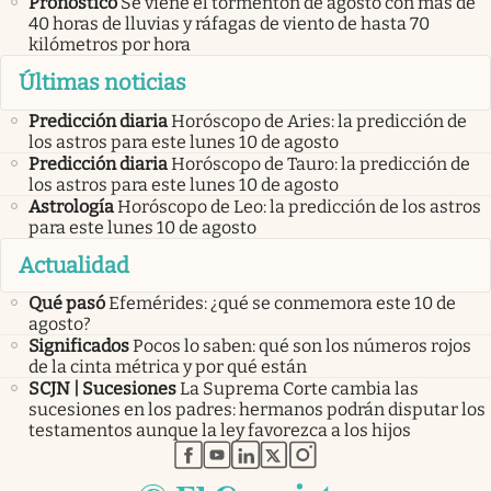
Pronóstico
Se viene el tormentón de agosto con más de
40 horas de lluvias y ráfagas de viento de hasta 70
kilómetros por hora
Últimas noticias
Predicción diaria
Horóscopo de Aries: la predicción de
los astros para este lunes 10 de agosto
Predicción diaria
Horóscopo de Tauro: la predicción de
los astros para este lunes 10 de agosto
Astrología
Horóscopo de Leo: la predicción de los astros
para este lunes 10 de agosto
Actualidad
Qué pasó
Efemérides: ¿qué se conmemora este 10 de
agosto?
Significados
Pocos lo saben: qué son los números rojos
de la cinta métrica y por qué están
SCJN | Sucesiones
La Suprema Corte cambia las
sucesiones en los padres: hermanos podrán disputar los
testamentos aunque la ley favorezca a los hijos
abre en nueva pestaña
abre en nueva pestaña
abre en nueva pestaña
abre en nueva pestaña
abre en nueva pestaña