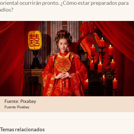
oriental ocurrirán pronto. ¿Cómo estar preparados para
Clima
ellos?
Espiritualidad
Mediakit
abre en nueva pestaña
México
Fuente: Pixabay
Fuente: Pixabay
Temas relacionados