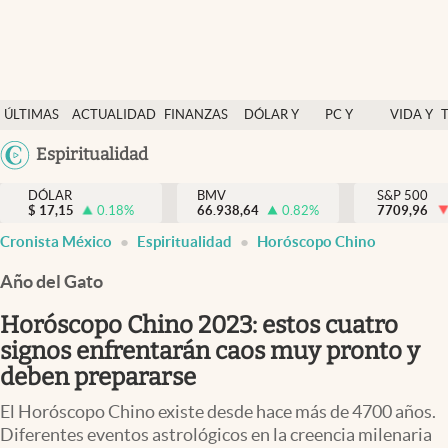
Últimas Noticias
ÚLTIMAS
ACTUALIDAD
FINANZAS
DÓLAR Y
PC Y
VIDA Y
Actualidad
NOTICIAS
Y
MERCADOS
CELULAR
ESTILO
Argentina
Espiritualidad
Finanzas y economía
ECONOMÍA
España
Dólar y mercados
DÓLAR
BMV
S&P 500
$
17,15
0.18
%
66.938,64
0.82
%
México
7709,96
Internacionales
Cronista México
Espiritualidad
Horóscopo Chino
USA
Opinión
Colombia
Año del Gato
Uruguay
Brand Strategy
Horóscopo Chino 2023: estos cuatro
Pc y celular
signos enfrentarán caos muy pronto y
deben prepararse
Vida y estilo
El Horóscopo Chino existe desde hace más de 4700 años.
Tv
Diferentes eventos astrológicos en la creencia milenaria