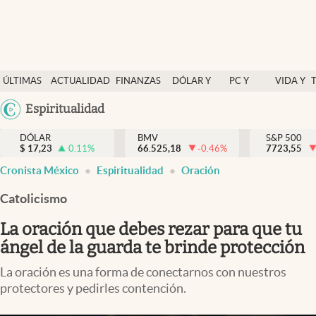
Últimas Noticias
ÚLTIMAS
ACTUALIDAD
FINANZAS
DÓLAR Y
PC Y
VIDA Y
Actualidad
NOTICIAS
Y
MERCADOS
CELULAR
ESTILO
Argentina
Espiritualidad
Finanzas y economía
ECONOMÍA
España
Dólar y mercados
DÓLAR
BMV
S&P 500
$
17,23
0.11
%
66.525,18
-0.46
%
México
7723,55
Internacionales
Cronista México
Espiritualidad
Oración
USA
Opinión
Colombia
Catolicismo
Uruguay
Brand Strategy
La oración que debes rezar para que tu
Pc y celular
ángel de la guarda te brinde protección
Vida y estilo
La oración es una forma de conectarnos con nuestros
protectores y pedirles contención.
Tv