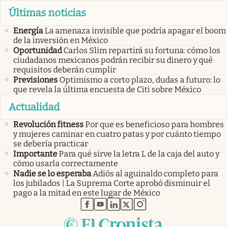
Últimas noticias
Energía
La amenaza invisible que podría apagar el boom
de la inversión en México
Oportunidad
Carlos Slim repartirá su fortuna: cómo los
ciudadanos mexicanos podrán recibir su dinero y qué
requisitos deberán cumplir
Previsiones
Optimismo a corto plazo, dudas a futuro: lo
que revela la última encuesta de Citi sobre México
Actualidad
Revolución fitness
Por que es beneficioso para hombres
y mujeres caminar en cuatro patas y por cuánto tiempo
se debería practicar
Importante
Para qué sirve la letra L de la caja del auto y
cómo usarla correctamente
Nadie se lo esperaba
Adiós al aguinaldo completo para
los jubilados | La Suprema Corte aprobó disminuir el
pago a la mitad en este lugar de México
abre en nueva pestaña
abre en nueva pestaña
abre en nueva pestaña
abre en nueva pestaña
abre en nueva pestaña