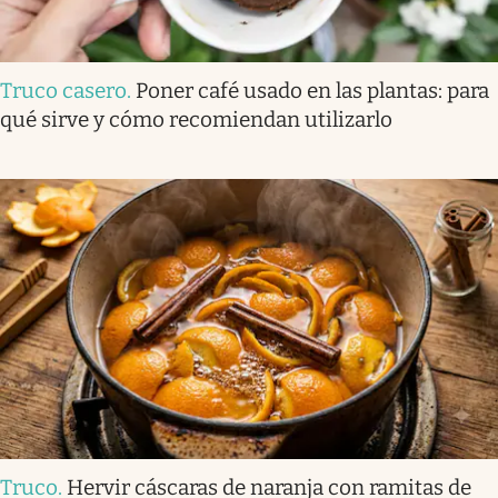
Truco casero
.
Poner café usado en las plantas: para
qué sirve y cómo recomiendan utilizarlo
Truco
.
Hervir cáscaras de naranja con ramitas de