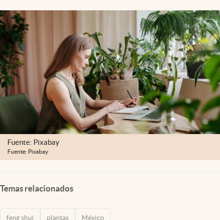
Clima
Espiritualidad
Mediakit
abre en nueva pestaña
México
Fuente: Pixabay
Fuente: Pixabay
Temas relacionados
feng shui
plantas
México