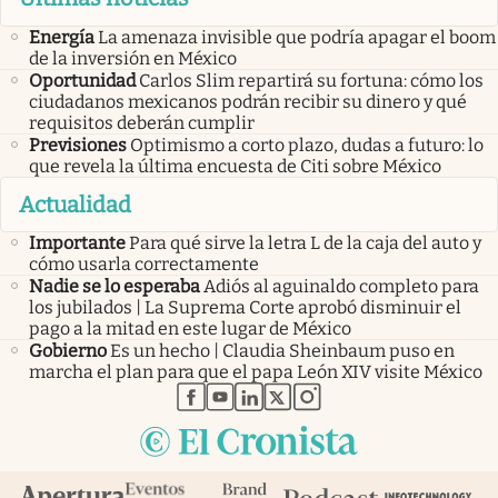
Energía
La amenaza invisible que podría apagar el boom
de la inversión en México
Oportunidad
Carlos Slim repartirá su fortuna: cómo los
ciudadanos mexicanos podrán recibir su dinero y qué
requisitos deberán cumplir
Previsiones
Optimismo a corto plazo, dudas a futuro: lo
que revela la última encuesta de Citi sobre México
Actualidad
Importante
Para qué sirve la letra L de la caja del auto y
cómo usarla correctamente
Nadie se lo esperaba
Adiós al aguinaldo completo para
los jubilados | La Suprema Corte aprobó disminuir el
pago a la mitad en este lugar de México
Gobierno
Es un hecho | Claudia Sheinbaum puso en
marcha el plan para que el papa León XIV visite México
abre en nueva pestaña
abre en nueva pestaña
abre en nueva pestaña
abre en nueva pestaña
abre en nueva pestaña