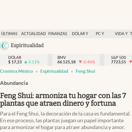
Últimas Noticias
ÚLTIMAS
ACTUALIDAD
FINANZAS
DÓLAR Y
PC Y
VIDA Y
Actualidad
NOTICIAS
Y
MERCADOS
CELULAR
ESTILO
Argentina
Espiritualidad
Finanzas y economía
ECONOMÍA
España
Dólar y mercados
DÓLAR
BMV
S&P 500
$
17,23
0.11
%
66.525,18
-0.46
%
México
7723,55
Internacionales
Cronista México
Espiritualidad
Feng Shui
USA
Opinión
Colombia
Abundancia
Uruguay
Brand Strategy
Feng Shui: armoniza tu hogar con las 7
Pc y celular
plantas que atraen dinero y fortuna
Vida y estilo
Para el Feng Shui, la decoración de la casa es fundamental.
En ese proceso, las plantas juegan un papel importante
Tv
para armonizar el hogar para atraer abundancia y amor.