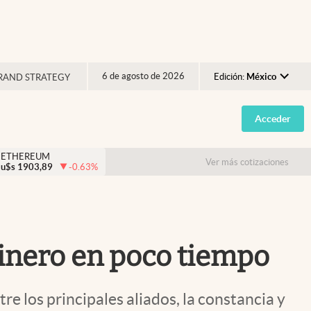
6 de agosto de 2026
Edición:
México
RAND STRATEGY
Argentina
Acceder
España
México
ETHEREUM
Ver más cotizaciones
u$s
1903,89
-0.63
%
USA
Colombia
Uruguay
dinero en poco tiempo
re los principales aliados, la constancia y