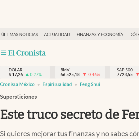
Últimas Noticias
ÚLTIMAS NOTICIAS
ACTUALIDAD
FINANZAS Y ECONOMÍA
DÓL
Actualidad
Finanzas y economía
Dólar y mercados
DÓLAR
BMV
S&P 500
Internacionales
$
17,26
0.27
%
66.525,18
-0.46
%
7723,55
Opinión
Cronista México
Espiritualidad
Feng Shui
Brand Strategy
Supersticiones
Pc y celular
Este truco secreto de Fe
Vida y estilo
Tv
Si quieres mejorar tus finanzas y no sabes cóm