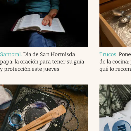
Santoral
.
Día de San Hormisda
Trucos
.
Pone
papa: la oración para tener su guía
de la cocina:
y protección este jueves
qué lo reco