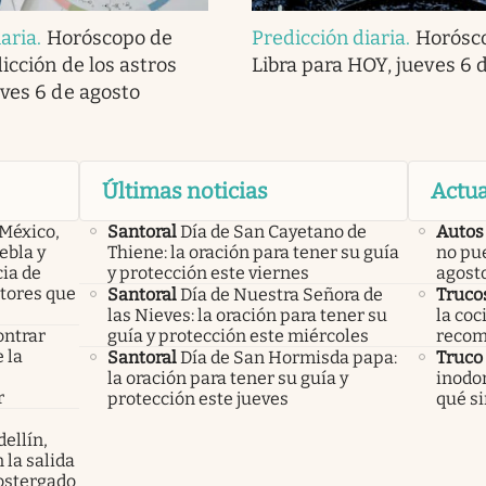
iaria
.
Horóscopo de
Predicción diaria
.
Horósc
dicción de los astros
Libra para HOY, jueves 6 
eves 6 de agosto
Últimas noticias
Actua
 México,
Santoral
Día de San Cayetano de
Autos
ebla y
Thiene: la oración para tener su guía
no pue
cia de
y protección este viernes
agost
ctores que
Santoral
Día de Nuestra Señora de
Truco
las Nieves: la oración para tener su
la coc
ontrar
guía y protección este miércoles
recom
 la
Santoral
Día de San Hormisda papa:
Truco
s
la oración para tener su guía y
inodo
r
protección este jueves
qué si
ellín,
 la salida
ostergado