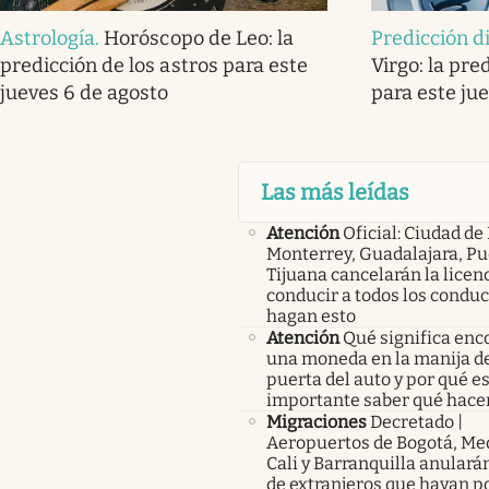
Astrología
.
Horóscopo de Leo: la
Predicción d
predicción de los astros para este
Virgo: la pre
jueves 6 de agosto
para este ju
Las más leídas
Atención
Oficial: Ciudad de
Monterrey, Guadalajara, Pu
Tijuana cancelarán la licen
conducir a todos los condu
hagan esto
Atención
Qué significa enc
una moneda en la manija de
puerta del auto y por qué e
importante saber qué hace
Migraciones
Decretado |
Aeropuertos de Bogotá, Med
Cali y Barranquilla anularán
de extranjeros que hayan p