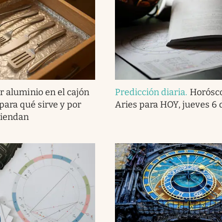
r aluminio en el cajón
Predicción diaria
.
Horósc
 para qué sirve y por
Aries para HOY, jueves 6 
miendan