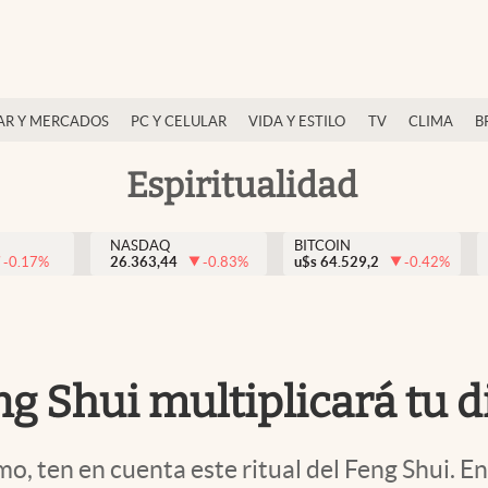
AR Y MERCADOS
PC Y CELULAR
VIDA Y ESTILO
TV
CLIMA
B
Espiritualidad
NASDAQ
BITCOIN
-0.17
%
26.363,44
-0.83
%
u$s
64.529,2
-0.42
%
ng Shui multiplicará tu 
o, ten en cuenta este ritual del Feng Shui. Ent