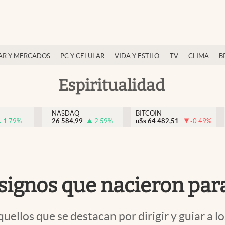
AR Y MERCADOS
PC Y CELULAR
VIDA Y ESTILO
TV
CLIMA
B
Espiritualidad
NASDAQ
BITCOIN
1.79
%
26.584,99
2.59
%
u$s
64.482,51
-0.49
%
 signos que nacieron par
quellos que se destacan por dirigir y guiar a 