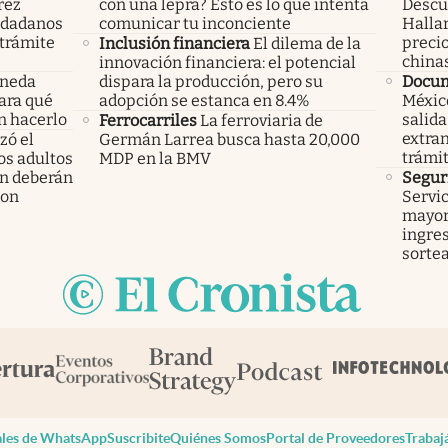
rez
con una lepra? Esto es lo que intenta
Descub
iudadanos
comunicar tu inconciente
Hallar
trámite
precio
Inclusión financiera
El dilema de la
china
innovación financiera: el potencial
oneda
dispara la producción, pero su
Docu
Para qué
adopción se estanca en 8.4%
México
n hacerlo
salida
Ferrocarriles
La ferroviaria de
extran
ó el
Germán Larrea busca hasta 20,000
trámi
los adultos
MDP en la BMV
n deberán
Segur
ron
Servic
mayor
ingres
sorte
les de WhatsApp
Suscribite
Quiénes Somos
Portal de Proveedores
Trabaj