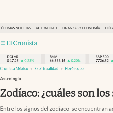
Últimas Noticias
ÚLTIMAS NOTICIAS
ACTUALIDAD
FINANZAS Y ECONOMÍA
DÓL
Actualidad
Finanzas y economía
Dólar y mercados
DÓLAR
BMV
S&P 500
Internacionales
$
17,25
0.23
%
66.833,16
0.20
%
7736,52
Opinión
Cronista México
Espiritualidad
Horóscopo
Brand Strategy
Astrología
Pc y celular
Zodíaco: ¿cuáles son los
Vida y estilo
Tv
Entre los signos del zodíaco, se encuentran a