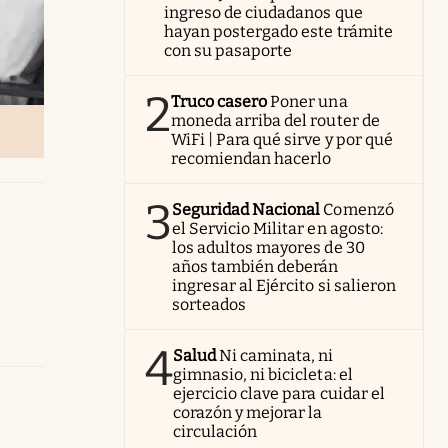
ingreso de ciudadanos que
hayan postergado este trámite
con su pasaporte
2
Truco casero
Poner una
moneda arriba del router de
WiFi | Para qué sirve y por qué
recomiendan hacerlo
3
Seguridad Nacional
Comenzó
el Servicio Militar en agosto:
los adultos mayores de 30
años también deberán
ingresar al Ejército si salieron
sorteados
4
Salud
Ni caminata, ni
gimnasio, ni bicicleta: el
ejercicio clave para cuidar el
corazón y mejorar la
circulación