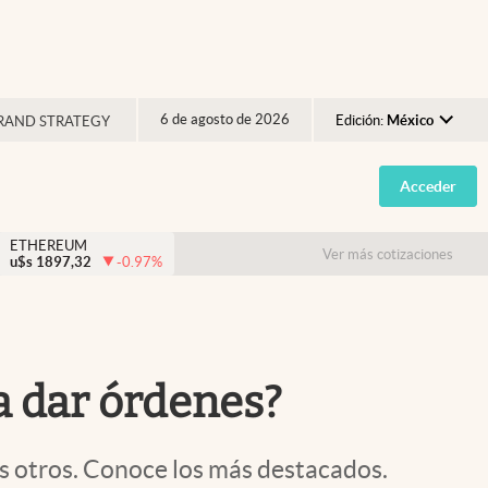
6 de agosto de 2026
Edición:
México
RAND STRATEGY
Argentina
Acceder
España
México
ETHEREUM
Ver más cotizaciones
u$s
1897,32
-0.97
%
USA
Colombia
Uruguay
a dar órdenes?
los otros. Conoce los más destacados.