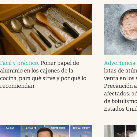
Fácil y práctico
.
Poner papel de
Advertencia
aluminio en los cajones de la
latas de atú
cocina, para qué sirve y por qué lo
venta en los
recomiendan
Precaución a
afectados: a
de botulismo
Estados Uni