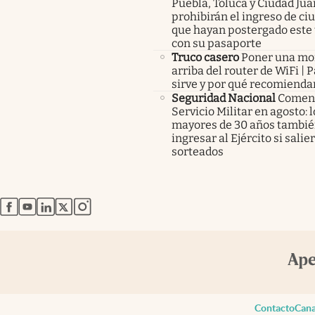
Puebla, Toluca y Ciudad Juá
prohibirán el ingreso de c
que hayan postergado este 
con su pasaporte
Truco casero
Poner una m
arriba del router de WiFi | 
sirve y por qué recomienda
Seguridad Nacional
Comenz
Servicio Militar en agosto: 
mayores de 30 años tambié
ingresar al Ejército si salie
sorteados
abre en nueva pestaña
abre en nueva pestaña
abre en nueva pestaña
abre en nueva pestaña
abre en nueva pestaña
Contacto
Cana