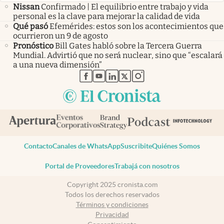
Nissan
Confirmado | El equilibrio entre trabajo y vida
personal es la clave para mejorar la calidad de vida
Qué pasó
Efemérides: estos son los acontecimientos que
ocurrieron un 9 de agosto
Pronóstico
Bill Gates habló sobre la Tercera Guerra
Mundial. Advirtió que no será nuclear, sino que “escalará
a una nueva dimensión”
abre en nueva pestaña
abre en nueva pestaña
abre en nueva pestaña
abre en nueva pestaña
abre en nueva pestaña
Contacto
Canales de WhatsApp
Suscribite
Quiénes Somos
Portal de Proveedores
Trabajá con nosotros
Copyright 2025 cronista.com
Todos los derechos reservados
Términos y condiciones
Privacidad