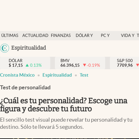
Últimas Noticias
ÚLTIMAS
ACTUALIDAD
FINANZAS
DÓLAR Y
PC Y
VIDA Y
Actualidad
NOTICIAS
Y
MERCADOS
CELULAR
ESTILO
Argentina
Espiritualidad
Finanzas y economía
ECONOMÍA
España
Dólar y mercados
DÓLAR
BMV
S&P 500
$
17,15
0.13
%
66.396,15
-0.19
%
México
7709,96
Internacionales
Cronista México
Espiritualidad
Test
USA
Opinión
Colombia
Test de personalidad
Uruguay
Brand Strategy
¿Cuál es tu personalidad? Escoge una
Pc y celular
figura y descubre tu futuro
Vida y estilo
El sencillo test visual puede revelar tu personalidad y tu
destino. Sólo te llevará 5 segundos.
Tv