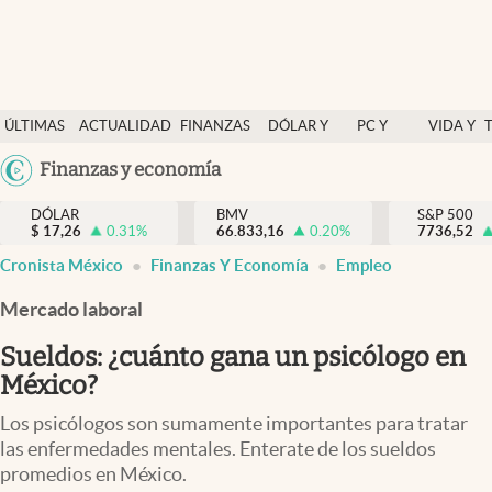
Últimas Noticias
ÚLTIMAS
ACTUALIDAD
FINANZAS
DÓLAR Y
PC Y
VIDA Y
Actualidad
NOTICIAS
Y
MERCADOS
CELULAR
ESTILO
Argentina
Finanzas y economía
Finanzas y economía
ECONOMÍA
España
Dólar y mercados
DÓLAR
BMV
S&P 500
$
17,26
0.31
%
66.833,16
0.20
%
México
7736,52
Internacionales
Cronista México
Finanzas Y Economía
Empleo
USA
Opinión
Colombia
Mercado laboral
Uruguay
Brand Strategy
Sueldos: ¿cuánto gana un psicólogo en
Pc y celular
México?
Vida y estilo
Los psicólogos son sumamente importantes para tratar
las enfermedades mentales. Enterate de los sueldos
Tv
promedios en México.