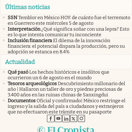
Últimas noticias
SSN
Temblor en México HOY: de cuánto fue el terremoto
en Guerrero este miércoles 5 de agosto
Interpretación
¿Qué significa soñar con una lepra? Esto
es lo que intenta comunicar tu inconciente
Inclusión financiera
El dilema de la innovación
financiera: el potencial dispara la producción, pero su
adopción se estanca en 8.4%
Actualidad
Qué pasó
Los hechos históricos e insólitos que
ocurrieron un 6 de agosto en el mundo
Tesoros arqueológicos
Descubrimiento millonario del
año | Hallaron un taller de oro y piedras preciosas de
3.400 años en las ruinas chinas de Sanxingdui
Documentos
Oficial y confirmado| México restringe el
ingreso y la salida del país a ciudadanos y extranjeros
que no efectuaron este trámite en su pasaporte
abre en nueva pestaña
abre en nueva pestaña
abre en nueva pestaña
abre en nueva pestaña
abre en nueva pestaña