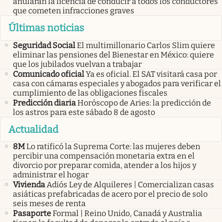
anularán la licencia de conducir a todos los conductores
que cometen infracciones graves
Últimas noticias
Seguridad Social
El multimillonario Carlos Slim quiere
eliminar las pensiones del Bienestar en México: quiere
que los jubilados vuelvan a trabajar
Comunicado oficial
Ya es oficial. El SAT visitará casa por
casa con cámaras especiales y abogados para verificar el
cumplimiento de las obligaciones fiscales
Predicción diaria
Horóscopo de Aries: la predicción de
los astros para este sábado 8 de agosto
Actualidad
8M
Lo ratificó la Suprema Corte: las mujeres deben
percibir una compensación monetaria extra en el
divorcio por preparar comida, atender a los hijos y
administrar el hogar
Vivienda
Adiós Ley de Alquileres | Comercializan casas
asiáticas prefabricadas de acero por el precio de solo
seis meses de renta
Pasaporte
Formal | Reino Unido, Canadá y Australia