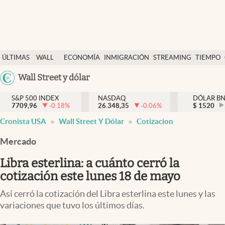
Últimas Noticias
ÚLTIMAS
WALL
ECONOMÍA
INMIGRACIÓN
STREAMING
TIEMPO
Finanzas y economía
NOTICIAS
STREET
Argentina
Wall Street y dólar
Wall Street y dólar
Y
España
Inmigración
DÓLAR
S&P 500 INDEX
NASDAQ
DÓLAR B
7709,96
-0.18
%
26.348,35
-0.06
%
México
$
1520
Trending
Cronista USA
Wall Street Y Dólar
Cotizacion
USA
Tiempo
Colombia
Mercado
Uruguay
Ciencia y salud
Libra esterlina: a cuánto cerró la
Espiritual
cotización este lunes 18 de mayo
Streaming
Así cerró la cotización del Libra esterlina este lunes y las
variaciones que tuvo los últimos días.
PC y mobile