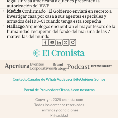
legal sin visa americana a quienes presenten la
autorización del VWP
Medida
Confirmado | El Gobierno enviará en secreto a
investigar casa por casa a sus agentes especiales y
armados del IRS-CI cuando tenga esta sospecha
Hallazgo
Arqueólogos encuentran el mayor tesoro de la
humanidad: recuperan del fondo del mar una de las 7
maravillas del mundo
abre en nueva pestaña
abre en nueva pestaña
abre en nueva pestaña
abre en nueva pestaña
abre en nueva pestaña
Contacto
Canales de WhatsApp
Suscribite
Quiénes Somos
Portal de Proveedores
Trabajá con nosotros
Copyright 2025 cronista.com
Todos los derechos reservados
Términos y condiciones
Privacidad