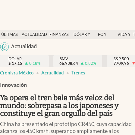
Últimas Noticias
ÚLTIMAS
ACTUALIDAD
FINANZAS
DÓLAR Y
PC Y
VIDA Y
Actualidad
NOTICIAS
Y
MERCADOS
CELULAR
ESTILO
Argentina
Actualidad
Finanzas y economía
ECONOMÍA
España
Dólar y mercados
DÓLAR
BMV
S&P 500
$
17,15
0.18
%
66.938,64
0.82
%
México
7709,96
Internacionales
Cronista México
Actualidad
Trenes
USA
Opinión
Colombia
Innovación
Uruguay
Brand Strategy
Ya opera el tren bala más veloz del
Pc y celular
mundo: sobrepasa a los japoneses y
constituye el gran orgullo del país
Vida y estilo
China ha presentado el prototipo CR450, cuya capacidad
Tv
alcanza los 450 km/h, superando ampliamente a los