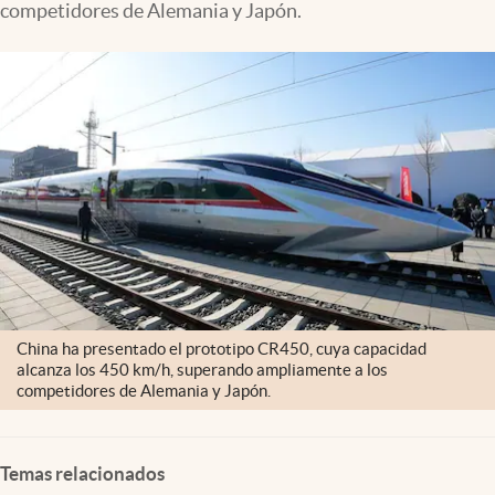
competidores de Alemania y Japón.
Clima
Espiritualidad
Mediakit
abre en nueva pestaña
México
China ha presentado el prototipo CR450, cuya capacidad
alcanza los 450 km/h, superando ampliamente a los
competidores de Alemania y Japón.
Temas relacionados