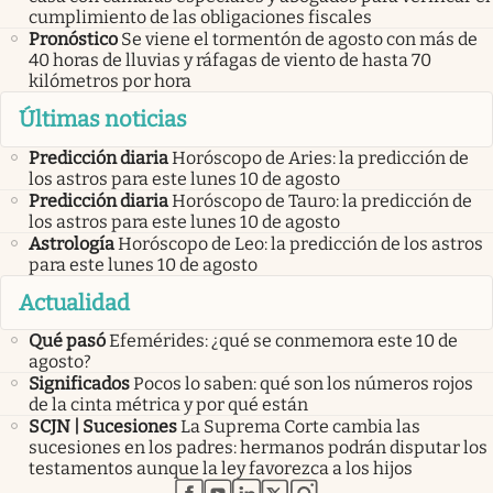
cumplimiento de las obligaciones fiscales
Pronóstico
Se viene el tormentón de agosto con más de
40 horas de lluvias y ráfagas de viento de hasta 70
kilómetros por hora
Últimas noticias
Predicción diaria
Horóscopo de Aries: la predicción de
los astros para este lunes 10 de agosto
Predicción diaria
Horóscopo de Tauro: la predicción de
los astros para este lunes 10 de agosto
Astrología
Horóscopo de Leo: la predicción de los astros
para este lunes 10 de agosto
Actualidad
Qué pasó
Efemérides: ¿qué se conmemora este 10 de
agosto?
Significados
Pocos lo saben: qué son los números rojos
de la cinta métrica y por qué están
SCJN | Sucesiones
La Suprema Corte cambia las
sucesiones en los padres: hermanos podrán disputar los
testamentos aunque la ley favorezca a los hijos
abre en nueva pestaña
abre en nueva pestaña
abre en nueva pestaña
abre en nueva pestaña
abre en nueva pestaña