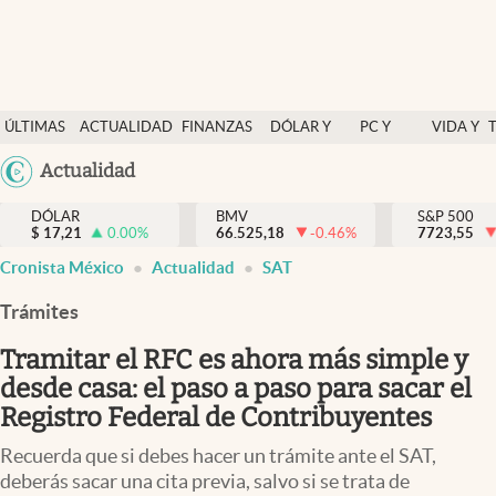
Últimas Noticias
ÚLTIMAS
ACTUALIDAD
FINANZAS
DÓLAR Y
PC Y
VIDA Y
Actualidad
NOTICIAS
Y
MERCADOS
CELULAR
ESTILO
Argentina
Actualidad
Finanzas y economía
ECONOMÍA
España
Dólar y mercados
DÓLAR
BMV
S&P 500
$
17,21
0.00
%
66.525,18
-0.46
%
México
7723,55
Internacionales
Cronista México
Actualidad
SAT
USA
Opinión
Colombia
Trámites
Uruguay
Brand Strategy
Tramitar el RFC es ahora más simple y
Pc y celular
desde casa: el paso a paso para sacar el
Registro Federal de Contribuyentes
Vida y estilo
Recuerda que si debes hacer un trámite ante el SAT,
Tv
deberás sacar una cita previa, salvo si se trata de