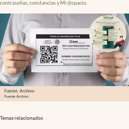
contraseñas, constancias y Mi @spacio.
Clima
Espiritualidad
Mediakit
abre en nueva pestaña
México
Fuente: Archivo
Fuente: Archivo
Temas relacionados